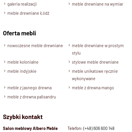
galeria realizacji
meble drewniane na wymiar
ciemny brąz
,
naturalny palisander oraz naturalne drewno mango
.
meble drewniane Łódź
Każde wybarwienie zachowuje naturalny rysunek drewna,
Oferta mebli
dzięki czemu każde krzesło jest unikalne.
nowoczesne meble drewniane
meble drewniane w prostym
Oryginalny model na długie lata
stylu
Nowoczesne Krzesło Drewniane CUBE
to idealne połączenie
meble kolonialne
stylowe meble drewniane
funkcjonalności i estetyki.
meble indyjskie
meble unikatowe ręcznie
Ręczne wykonanie, naturalny materiał i minimalistyczny
wykonywane
design sprawiają, że to mebel ponadczasowy – stworzony z
meble z jasnego drewna
meble z drewna mango
myślą o trwałości i pięknie.
meble z drewna palisandru
Specyfikacja techniczna produktu
Materiał
100 % Lite Drewno Palisander Indy
Wykończenie
Lakier półmatowy
Szybki kontakt
Styl
Kolekcja CUBE, meble drewniane
Salon meblowy Albero Meble
Telefon:
(+48) 606 600 148
Szerokość
45 cm