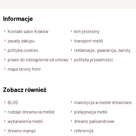
Nasze
krzesła z naturalnego drewna
zostały zaprojektowane
np. Agnieszka z Wrocławia, Mateusz z Gdańska
z myślą o intensywnym użytkowaniu.
Dzięki litej strukturze materiału jest
stabilne, wytrzymałe i
Informacje
Wyślij opinię
odporne na uszkodzenia
– mebel, który służy przez pokolenia.
Kontakt salon Kraków
kim jesteśmy
W stylu nowoczesnym – idealne do
zasady zakupu
transport mebli
jadalni i salonu
polityka cookies
reklamacje, gwarancja, zwroty
prawo do odstąpienia od umowy
polityka prywatności
Geometryczna forma kolekcji
CUBE
doskonale wpisuje się w
mapa strony html
nowoczesne wnętrza.
Krzesło prezentuje się świetnie zarówno przy stole w jadalni,
jak i w przestronnym salonie.
Zobacz również
Naturalne drewno
nadaje wnętrzu ciepła i harmonii.
BLOG
inwestycja w meble drewniane
Cztery wyjątkowe wybarwienia
rodzaje drewna na meble
pielęgnacja mebli
wybarwienia mebli
drewno palisandrowe
Model dostępny w czterech kolorach:
drewno mango
referencje
brąz
,