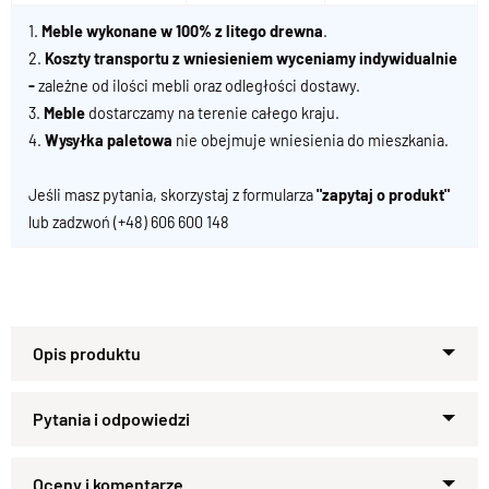
1.
Meble wykonane w 100% z litego drewna
.
2.
Koszty transportu z wniesieniem wyceniamy indywidualnie
-
zależne od ilości mebli oraz odległości dostawy.
3.
Meble
dostarczamy na terenie całego kraju.
4.
Wysyłka paletowa
nie obejmuje wniesienia do mieszkania.
Jeśli masz pytania, skorzystaj z formularza
"zapytaj o produkt"
lub zadzwoń
(+48) 606 600 148
Nowoczesne Krzesło Drewniane
CUBE – naturalne i ponadczasowe
Krzesło z kolekcji CUBE
to połączenie prostoty, elegancji i