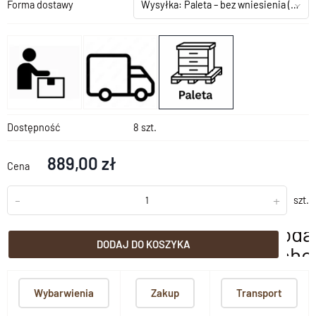
Forma dostawy
Wysyłka: Paleta – bez wniesienia
(+199,00 zł)
Dostępność
8 szt.
889,00 zł
Cena
-
+
szt.
doda
DODAJ DO KOSZYKA
scho
Wybarwienia
Zakup
Transport