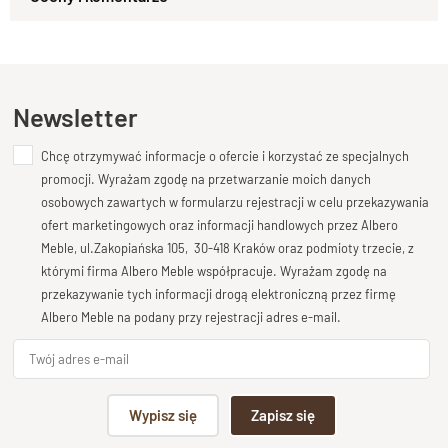
Zapytaj o produkt
trwałości.
Kupiłeś ten produkt?
Oceń go!
Wykonane w całości z
naturalnego litego drewna
, wyróżnia
się solidną konstrukcją i ręcznym wykończeniem. Każdy
egzemplarz zachowuje unikalny rysunek słojów, podkreślający
Ten produkt nie posiada jeszcze opinii
Newsletter
naturalne piękno drewna.
Chcę otrzymywać informacje o ofercie i korzystać ze specjalnych
Dodaj opinię o produkcie
Ręcznie wykonane z dbałością o
promocji. Wyrażam zgodę na przetwarzanie moich danych
Twoja ocena
każdy detal
osobowych zawartych w formularzu rejestracji w celu przekazywania
Bardzo dobry
ofert marketingowych oraz informacji handlowych przez Albero
Meble, ul.Zakopiańska 105, 30-418 Kraków oraz podmioty trzecie, z
Każde
krzesło drewniane CUBE
powstaje w procesie
ręcznej
Twoja opinia o produkcie
którymi firma Albero Meble współpracuje. Wyrażam zgodę na
obróbki
, co nadaje mu indywidualny charakter.
przekazywanie tych informacji drogą elektroniczną przez firmę
Precyzyjne łączenia, gładko szlifowane krawędzie i
Albero Meble na podany przy rejestracji adres e-mail.
perfekcyjnie dopasowane elementy gwarantują trwałość oraz
wyjątkową estetykę.
Podpis
Solidne i wytrzymałe na lata
Wypisz się
Zapisz się