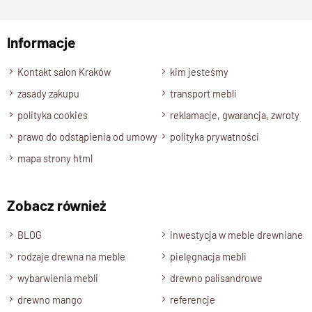
Nasze
krzesła z naturalnego drewna
zostały zaprojektowane
np. Agnieszka z Wrocławia, Mateusz z Gdańska
z myślą o intensywnym użytkowaniu.
Dzięki litej strukturze materiału jest
stabilne, wytrzymałe i
Informacje
Wyślij opinię
odporne na uszkodzenia
– mebel, który służy przez pokolenia.
Kontakt salon Kraków
kim jesteśmy
W stylu nowoczesnym – idealne do
zasady zakupu
transport mebli
jadalni i salonu
polityka cookies
reklamacje, gwarancja, zwroty
prawo do odstąpienia od umowy
polityka prywatności
Geometryczna forma kolekcji
CUBE
doskonale wpisuje się w
mapa strony html
nowoczesne wnętrza.
Krzesło prezentuje się świetnie zarówno przy stole w jadalni,
jak i w przestronnym salonie.
Zobacz również
Naturalne drewno
nadaje wnętrzu ciepła i harmonii.
BLOG
inwestycja w meble drewniane
Cztery wyjątkowe wybarwienia
rodzaje drewna na meble
pielęgnacja mebli
wybarwienia mebli
drewno palisandrowe
Model dostępny w czterech kolorach:
drewno mango
referencje
brąz
,