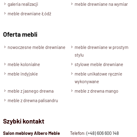
galeria realizacji
meble drewniane na wymiar
ciemny brąz
,
naturalny palisander oraz naturalne drewno mango
.
meble drewniane Łódź
Każde wybarwienie zachowuje naturalny rysunek drewna,
Oferta mebli
dzięki czemu każde krzesło jest unikalne.
nowoczesne meble drewniane
meble drewniane w prostym
Oryginalny model na długie lata
stylu
Nowoczesne Krzesło Drewniane CUBE
to idealne połączenie
meble kolonialne
stylowe meble drewniane
funkcjonalności i estetyki.
meble indyjskie
meble unikatowe ręcznie
Ręczne wykonanie, naturalny materiał i minimalistyczny
wykonywane
design sprawiają, że to mebel ponadczasowy – stworzony z
meble z jasnego drewna
meble z drewna mango
myślą o trwałości i pięknie.
meble z drewna palisandru
Specyfikacja techniczna produktu
Materiał
100 % Lite Drewno Palisander Indy
Wykończenie
Lakier półmatowy
Szybki kontakt
Styl
Kolekcja CUBE, meble drewniane
Salon meblowy Albero Meble
Telefon:
(+48) 606 600 148
Szerokość
45 cm