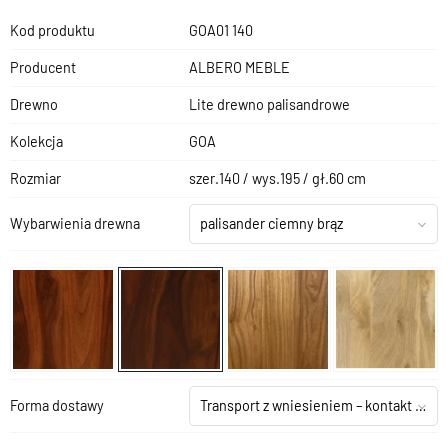
Kod produktu
GOA01 140
Producent
ALBERO MEBLE
Drewno
Lite drewno palisandrowe
Kolekcja
GOA
Rozmiar
szer.140 / wys.195 / gł.60 cm
Wybarwienia drewna
palisander ciemny brąz
Forma dostawy
Transport z wniesieniem – kontakt z salonem