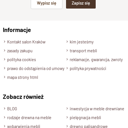
Wypisz się
Zapisz się
Wykończenie
np. Agnieszka z Wrocławia, Mateusz z Gdańska
Lakier półmatowy
Styl
Informacje
Wyślij opinię
Meble drewniane Nowoczesne , Kolekcja GOA
Długość
Kontakt salon Kraków
kim jesteśmy
140 cm
zasady zakupu
transport mebli
Wysokość
polityka cookies
reklamacje, gwarancja, zwroty
195 cm
prawo do odstąpienia od umowy
polityka prywatności
Głębokość
mapa strony html
60 cm
Wybarwienia, rodzaje drewna
Zobacz również
Palisander Brąz, Palisander- Ciemny brąz, Palisander
Naturalny , Mango Naturalne
BLOG
inwestycja w meble drewniane
rodzaje drewna na meble
pielęgnacja mebli
Stan produktu
wybarwienia mebli
drewno palisandrowe