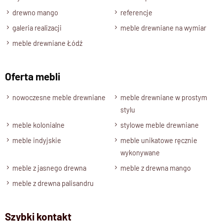
Zmontowany ,
półki ruchome z możliwością wyjmowania
drewno mango
referencje
galeria realizacji
meble drewniane na wymiar
meble drewniane Łódź
Oferta mebli
nowoczesne meble drewniane
meble drewniane w prostym
stylu
meble kolonialne
stylowe meble drewniane
meble indyjskie
meble unikatowe ręcznie
wykonywane
meble z jasnego drewna
meble z drewna mango
meble z drewna palisandru
Szybki kontakt