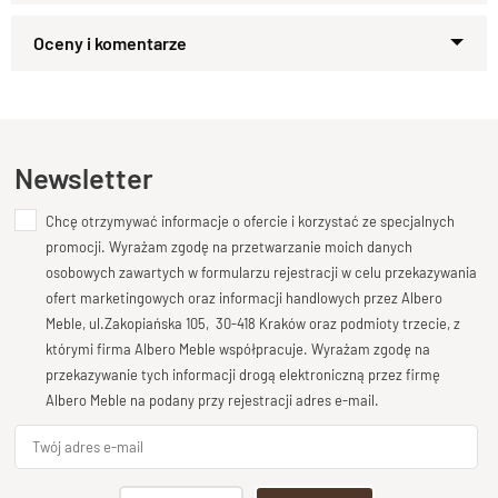
designu
. Wykonana w całości z
litego
drewna
palisandrowego
, szafa o szerokości
140 cm
wyróżnia się
Zapytaj o produkt
pojemnym wnętrzem
i solidną konstrukcją.
Kupiłeś ten produkt?
Oceń go!
Dwie długie szuflady w dolnej części oferują mnóstwo miejsca
na przechowywanie, a przemyślane wnętrze szafy, z
Ten produkt nie posiada jeszcze opinii
Newsletter
wyjmowanymi półkami
i stalowym
relingiem na wieszaki
,
zapewnia maksymalną funkcjonalność. Każdy detal jest
Chcę otrzymywać informacje o ofercie i korzystać ze specjalnych
Dodaj opinię o produkcie
starannie wykonany, co podkreśla elegancję i trwałość mebla.
promocji. Wyrażam zgodę na przetwarzanie moich danych
Co więcej, istnieje możliwość wykonania
Twoja ocena
szafy na wymiar
, z
osobowych zawartych w formularzu rejestracji w celu przekazywania
opcją zmiany szerokości od 140 do 160 cm oraz dostosowania
Bardzo dobry
ofert marketingowych oraz informacji handlowych przez Albero
głębokości i wysokości, aby idealnie pasowała do Twojej
Meble, ul.Zakopiańska 105, 30-418 Kraków oraz podmioty trzecie, z
Twoja opinia o produkcie
którymi firma Albero Meble współpracuje. Wyrażam zgodę na
sypialni.
przekazywanie tych informacji drogą elektroniczną przez firmę
Albero Meble na podany przy rejestracji adres e-mail.
Specyfikacja techniczna produktu
Materiał
Podpis
Drewno 100% Palisander Indyjski