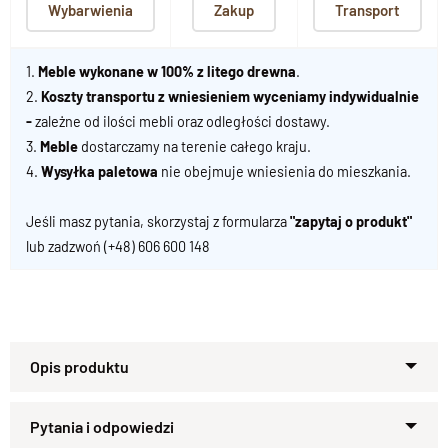
Wybarwienia
Zakup
Transport
1.
Meble wykonane w 100% z litego drewna
.
2.
Koszty transportu z wniesieniem wyceniamy indywidualnie
-
zależne od ilości mebli oraz odległości dostawy.
3.
Meble
dostarczamy na terenie całego kraju.
4.
Wysyłka paletowa
nie obejmuje wniesienia do mieszkania.
Jeśli masz pytania, skorzystaj z formularza
"zapytaj o produkt"
lub zadzwoń
(+48) 606 600 148
Ta
nowoczesna szafa drewniana do sypialni z szufladami
to
doskonałe połączenie
ręcznego rzemiosła
i
luksusowego