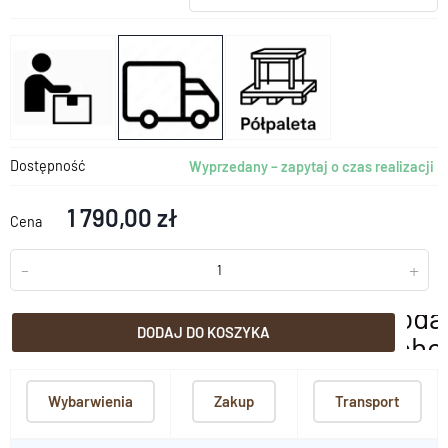
Dostępność
Wyprzedany – zapytaj o czas realizacji
1 790,00 zł
Cena
-
+
doda
DODAJ DO KOSZYKA
scho
Wybarwienia
Zakup
Transport