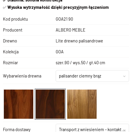
✅
Wysoka wytrzymałość dzięki precyzyjnym łączeniom
Kod produktu
GOA21 90
Producent
ALBERO MEBLE
Drewno
Lite drewno palisandrowe
Kolekcja
GOA
Rozmiar
szer.90 / wys.50 / gł.40 cm
Wybarwienia drewna
palisander ciemny brąz
Forma dostawy
Transport z wniesieniem – kontakt z salonem