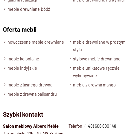
Styl
meble drewniane Łódź
Nowoczesny , Kolekcja GOA
Długość
Oferta mebli
90 cm
Wysokość
nowoczesne meble drewniane
meble drewniane w prostym
50 cm
stylu
Głębokość
meble kolonialne
stylowe meble drewniane
40 cm
meble indyjskie
meble unikatowe ręcznie
Wybarwienia,
wykonywane
rodzaje drewna
meble z jasnego drewna
meble z drewna mango
Palisander Brąz, Palisander- Ciemny brąz, Palisander
meble z drewna palisandru
Naturalny
Stan produktu
Szybki kontakt
Zmontowany / Wymiar wnętrza szer. 77 / wys. 23 / gł. 33 cm
Salon meblowy Albero Meble
Telefon:
(+48) 606 600 148
Zakopiańska 105, 30-418 Kraków