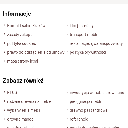
będą pod ręką, jednocześnie nie robiąc bałaganu, gdyż będą
uporządkowane pod skrzynią i nie będą zajmować
Informacje
Wyślij opinię
dodatkowego miejsca.
Kontakt salon Kraków
kim jesteśmy
Wysokość całkowita mebla to 50 cm co pozwala na
zasady zakupu
transport mebli
powieszenie lustra przedpokojowego nad nim. Aranżacja z
polityka cookies
reklamacje, gwarancja, zwroty
lustrem 130/70 lub 120/80 stworzy zestaw idealny.
prawo do odstąpienia od umowy
polityka prywatności
Wzór skrzyni GOA 21 klienci wybierają ze względu na prostą
formę i możliwości aranżacyjne. Sprawdzi się nie tylko w
mapa strony html
przedpokoju, ale również w sypialni, a nawet w łazience, jako
siedzisko z możliwością przechowywania ręczników czy
Zobacz również
kosmetyków.
Specyfikacja techniczna produktu
BLOG
inwestycja w meble drewniane
Materiał
rodzaje drewna na meble
pielęgnacja mebli
Drewno 100% Palisander Indyjski
wybarwienia mebli
drewno palisandrowe
Wykończenie
drewno mango
referencje
Lakier półmatowy
galeria realizacji
meble drewniane na wymiar