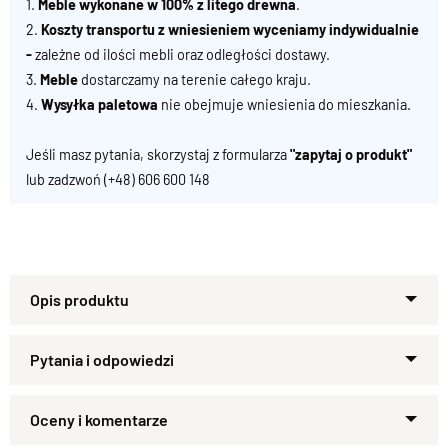
1.
Meble wykonane w 100% z litego drewna
.
2.
Koszty transportu z wniesieniem wyceniamy indywidualnie
-
zależne od ilości mebli oraz odległości dostawy.
3.
Meble
dostarczamy na terenie całego kraju.
4.
Wysyłka paletowa
nie obejmuje wniesienia do mieszkania.
Jeśli masz pytania, skorzystaj z formularza
"zapytaj o produkt"
lub zadzwoń
(+48) 606 600 148
Model Classic 41
nawiązuje swoim wyglądem do
dawnego
krzesła kurulnego
(
łac. sella curulis
) – niskiego
siedziska bez oparcia, które w starożytnym Rzymie należało
do
insygniów władzy
. Choć dziś pełni zupełnie inną rolę,
Zapytaj o produkt
wciąż prezentuje się równie dostojnie.