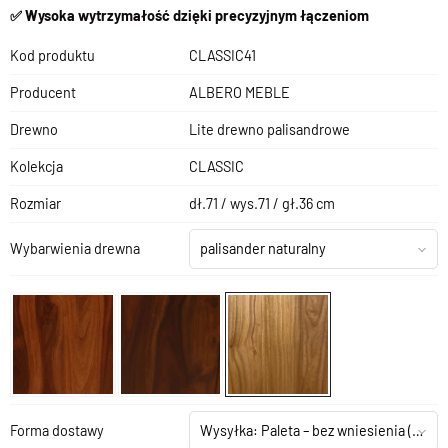
✅ Wysoka wytrzymałość dzięki precyzyjnym łączeniom
Kod produktu
CLASSIC41
Producent
ALBERO MEBLE
Drewno
Lite drewno palisandrowe
Kolekcja
CLASSIC
Rozmiar
dł.71 / wys.71 / gł.36 cm
Wybarwienia drewna
palisander naturalny
Forma dostawy
Wysyłka: Paleta – bez wniesienia
(+199,00 zł)