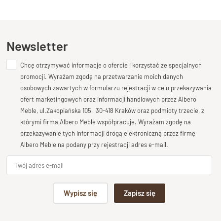
Kupiłeś ten produkt?
Oceń go!
To krzesło o wyrazistym charakterze –
ozdobne, a
jednocześnie praktyczne
. Sprawdzi się wszędzie tam, gdzie
chcemy połączyć funkcję użytkową z estetyką. Doskonałe
Ten produkt nie posiada jeszcze opinii
Newsletter
do
eleganckiego holu
,
stylowej sypialni
czy
jako
reprezentacyjny akcent w jadalni
.
Chcę otrzymywać informacje o ofercie i korzystać ze specjalnych
Dodaj opinię o produkcie
promocji. Wyrażam zgodę na przetwarzanie moich danych
Twoja ocena
osobowych zawartych w formularzu rejestracji w celu przekazywania
Specyfikacja techniczna produktu
Bardzo dobry
ofert marketingowych oraz informacji handlowych przez Albero
Meble, ul.Zakopiańska 105, 30-418 Kraków oraz podmioty trzecie, z
Materiał
100 % Lite Drewno Palisander Indy
Twoja opinia o produkcie
którymi firma Albero Meble współpracuje. Wyrażam zgodę na
Wykończenie
Lakier półmatowy
przekazywanie tych informacji drogą elektroniczną przez firmę
Styl
Kolekcja CLASSIC, meble drewnian
Albero Meble na podany przy rejestracji adres e-mail.
Szerokość
71 cm
Wysokość
71 cm
Głębokość
36 cm
Podpis
Wypisz się
Zapisz się
Stan produktu
Zmontowany
np. Agnieszka z Wrocławia, Mateusz z Gdańska