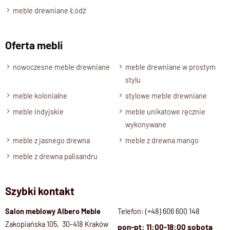
meble drewniane Łódź
Oferta mebli
nowoczesne meble drewniane
meble drewniane w prostym
stylu
meble kolonialne
stylowe meble drewniane
meble indyjskie
meble unikatowe ręcznie
wykonywane
meble z jasnego drewna
meble z drewna mango
meble z drewna palisandru
Szybki kontakt
Salon meblowy Albero Meble
Telefon:
(+48) 606 600 148
Zakopiańska 105, 30-418 Kraków
pon-pt: 11:00-18:00 sobota