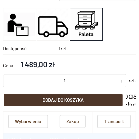
Dostępność
1 szt.
1 489,00 zł
Cena
-
+
szt.
doda
DODAJ DO KOSZYKA
scho
Wybarwienia
Zakup
Transport