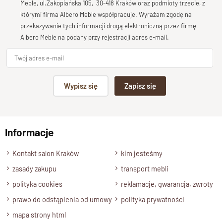
Meble, ul.Zakopiańska 105, 30-418 Kraków oraz podmioty trzecie, z
Wysokość
Twoja opinia o produkcie
którymi firma Albero Meble współpracuje. Wyrażam zgodę na
100 cm.
przekazywanie tych informacji drogą elektroniczną przez firmę
Głębokość
Albero Meble na podany przy rejestracji adres e-mail.
30 cm.
Półki/ Szuflady
Podpis
Wnętrze mebla jest wyposażone w półki o grubości 4 cm .
Wypisz się
Zapisz się
Półki są zamontowane na stałe.
Kolor drewna
np. Agnieszka z Wrocławia, Mateusz z Gdańska
Drewno Palisander: brąz miodowy, ciemny brąz, naturalny.
Informacje
Stan produktu
Wyślij opinię
Zmontowany, wolnostojący.
Kontakt salon Kraków
kim jesteśmy
zasady zakupu
transport mebli
polityka cookies
reklamacje, gwarancja, zwroty
prawo do odstąpienia od umowy
polityka prywatności
mapa strony html