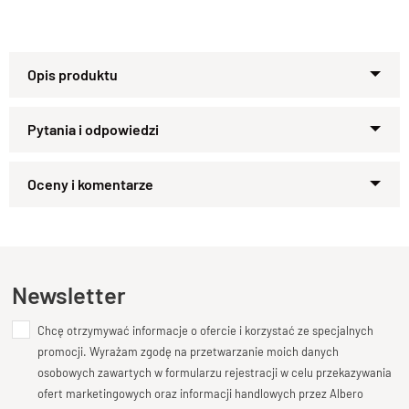
Specyfikacja techniczna modelu
Materiał
Zapytaj o produkt
Model wykonany z drewna litego palisandru
.
Kupiłeś ten produkt?
Oceń go!
Wykończenie
Produkt został wykończony ekologicznym lakierem
Ten produkt nie posiada jeszcze opinii
Newsletter
półmatowym.
Styl
Chcę otrzymywać informacje o ofercie i korzystać ze specjalnych
Dodaj opinię o produkcie
Regał w stylu nowoczesnym.
promocji. Wyrażam zgodę na przetwarzanie moich danych
Twoja ocena
Szerokość
osobowych zawartych w formularzu rejestracji w celu przekazywania
Bardzo dobry
ofert marketingowych oraz informacji handlowych przez Albero
140 cm.