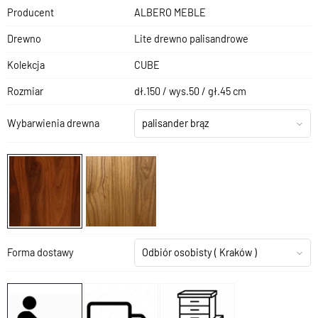
Producent
ALBERO MEBLE
Drewno
Lite drewno palisandrowe
Kolekcja
CUBE
Rozmiar
dł.150 / wys.50 / gł.45 cm
Wybarwienia drewna
palisander brąz
Forma dostawy
Odbiór osobisty
( Kraków )