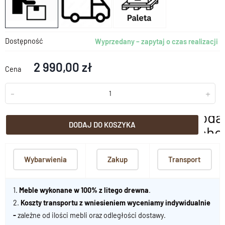
Dostępność
Wyprzedany – zapytaj o czas realizacji
2 990,00 zł
Cena
-
+
doda
DODAJ DO KOSZYKA
scho
Wybarwienia
Zakup
Transport
1.
Meble wykonane w 100% z litego drewna
.
2.
Koszty transportu z wniesieniem wyceniamy indywidualnie
-
zależne od ilości mebli oraz odległości dostawy.