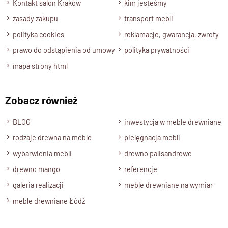
Kontakt salon Kraków
kim jesteśmy
Wykończenie
zasady zakupu
transport mebli
Lakier półmatowy
polityka cookies
reklamacje, gwarancja, zwroty
Styl
prawo do odstąpienia od umowy
polityka prywatności
Nowoczesny , Kolekcja CUBE
mapa strony html
Długość
150 cm
Wysokość
Zobacz również
50 cm
BLOG
inwestycja w meble drewniane
Głębokość
rodzaje drewna na meble
pielęgnacja mebli
45 cm
wybarwienia mebli
drewno palisandrowe
Wnęka
drewno mango
referencje
wys.17 cm , długość 138 cm
galeria realizacji
meble drewniane na wymiar
Szuflady
Szuflady z litego drewna , zabezpieczenia przed wysunięciem
meble drewniane Łódź
, metalowe uchwyty
Stan produktu