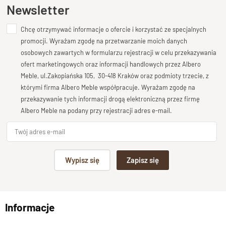
Ten produkt nie posiada jeszcze opinii
Newsletter
trudu pomieści dekoder, wzmacniacz czy konsolę.
Szafka wyposażona jest w
trzy pojemne szuflady
, każda na
Chcę otrzymywać informacje o ofercie i korzystać ze specjalnych
Dodaj opinię o produkcie
tradycyjnych drewnianych prowadnicach
i z
blokadą
promocji. Wyrażam zgodę na przetwarzanie moich danych
zapobiegającą przypadkowemu wysunięciu
Twoja ocena
.
osobowych zawartych w formularzu rejestracji w celu przekazywania
Dopełnieniem są
ręcznie kute, metalowe uchwyty
o
Bardzo dobry
ofert marketingowych oraz informacji handlowych przez Albero
nowoczesnej, sześciennej formie.
Meble, ul.Zakopiańska 105, 30-418 Kraków oraz podmioty trzecie, z
Twoja opinia o produkcie
którymi firma Albero Meble współpracuje. Wyrażam zgodę na
Jak wszystkie meble z kolekcji Cube, tak i ten model wyróżnia
przekazywanie tych informacji drogą elektroniczną przez firmę
się
masywnymi listwami bocznymi i blatem o grubości 6 cm
,
Albero Meble na podany przy rejestracji adres e-mail.
połączonymi
pod kątem 45 stopni
, z wyraźnie widoczną
ozdobną fazą
.
Podpis
Wypisz się
Zapisz się
Powierzchnia mebli wykończona jest
lakierem melaminowym
o podwyższonej odporności
, co zapewnia trwałość na lata.
np. Agnieszka z Wrocławia, Mateusz z Gdańska
Specyfikacja techniczna produktu
Materiał
Informacje
Wyślij opinię
Drewno 100% Palisander Indyjski