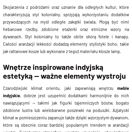
Skojarzenia z podróżami oraz uznanie dla odległych kultur, które
charakteryzują styl kolonialny, sprzyjają wykorzystaniu dodatków
przywodzących na myśl odległe zakątki świata. Mogą być nimi
hebanowe rzeźby, zdobione etażerki oraz etniczne wzory na
dywanach. Styl kolonialny to także obite skórą fotele i kanapy.
Całości aranżacji lekkości dodadzą elementy stylistyki
boho
, takie
jak rattanowe kosze lub wykonane z tegoż materiału klosze lamp.
Wnętrze inspirowane indyjską
estetyką — ważne elementy wystroju
Czarodziejski klimat orientu, jaki zapewniają wnętrzu
meble
indyjskie
, dobrze jest uzupełnić dodatkami harmonijnie do nich
nawiązującymi — takimi jak figurki tajemniczych bóstw, bogato
zdobione lustra lub wielobarwne poszewki na poduszki. Azjatycki
klimat w pomieszczeniu zapanuje także dzięki wzorzystym dywanom,
które są obecnie coraz bardziej popularnym trendem w aranżacji