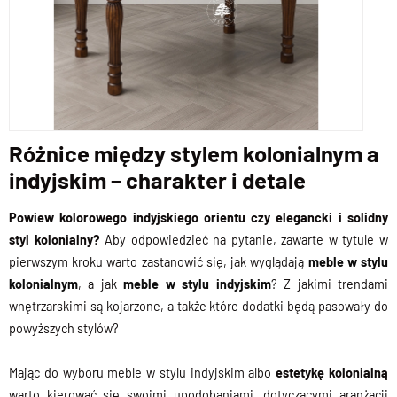
Różnice między stylem kolonialnym a
indyjskim – charakter i detale
Powiew kolorowego indyjskiego orientu czy elegancki i solidny
styl kolonialny?
Aby odpowiedzieć na pytanie, zawarte w tytule w
pierwszym kroku warto zastanowić się, jak wyglądają
meble w stylu
kolonialnym
, a jak
meble w stylu indyjskim
? Z jakimi trendami
wnętrzarskimi są kojarzone, a także które dodatki będą pasowały do
powyższych stylów?
Mając do wyboru meble w stylu indyjskim albo
estetykę kolonialną
warto kierować się swoimi upodobaniami, dotyczącymi aranżacji