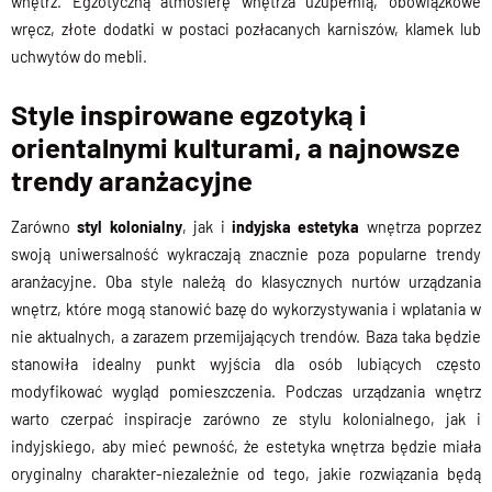
wnętrz. Egzotyczną atmosferę wnętrza uzupełnią, obowiązkowe
wręcz, złote dodatki w postaci pozłacanych karniszów, klamek lub
uchwytów do mebli.
Style inspirowane egzotyką i
orientalnymi kulturami, a najnowsze
trendy aranżacyjne
Zarówno
styl kolonialny
, jak i
indyjska estetyka
wnętrza poprzez
swoją uniwersalność wykraczają znacznie poza popularne trendy
aranżacyjne. Oba style należą do klasycznych nurtów urządzania
wnętrz, które mogą stanowić bazę do wykorzystywania i wplatania w
nie aktualnych, a zarazem przemijających trendów. Baza taka będzie
stanowiła idealny punkt wyjścia dla osób lubiących często
modyfikować wygląd pomieszczenia. Podczas urządzania wnętrz
warto czerpać inspiracje zarówno ze stylu kolonialnego, jak i
indyjskiego, aby mieć pewność, że estetyka wnętrza będzie miała
oryginalny
charakter-niezależnie
od tego, jakie rozwiązania będą