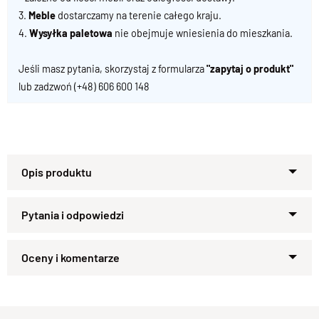
3.
Meble
dostarczamy na terenie całego kraju.
4.
Wysyłka paletowa
nie obejmuje wniesienia do mieszkania.
Jeśli masz pytania, skorzystaj z formularza
"zapytaj o produkt"
lub zadzwoń
(+48) 606 600 148
Specyfikacja techniczna produktu
Materiał
Drewno 100% Palisander Indyjski
Zapytaj o produkt
Wykończenie
Kupiłeś ten produkt?
Lakier półmatowy
Oceń go!
Styl