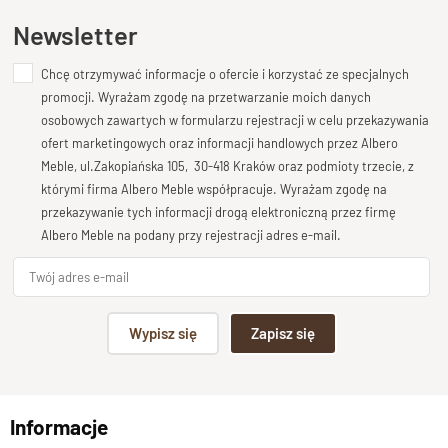
Nowoczesny kolekcja CUBE
Ten produkt nie posiada jeszcze opinii
Newsletter
Długość
30 cm
Chcę otrzymywać informacje o ofercie i korzystać ze specjalnych
Dodaj opinię o produkcie
promocji. Wyrażam zgodę na przetwarzanie moich danych
Wysokość
Twoja ocena
osobowych zawartych w formularzu rejestracji w celu przekazywania
55 cm
Bardzo dobry
ofert marketingowych oraz informacji handlowych przez Albero
Głębokość
Meble, ul.Zakopiańska 105, 30-418 Kraków oraz podmioty trzecie, z
Twoja opinia o produkcie
30 cm
którymi firma Albero Meble współpracuje. Wyrażam zgodę na
przekazywanie tych informacji drogą elektroniczną przez firmę
Otwieranie
Albero Meble na podany przy rejestracji adres e-mail.
szuflada
Szuflady
szuflada na prowadnicach drewnianych, metalowy kolonialny
Podpis
uchwyt
Wypisz się
Zapisz się
Wybarwienia, drewno -Opcje
np. Agnieszka z Wrocławia, Mateusz z Gdańska
Palisander-Brąz, Palisander Naturalny
Stan produktu
Informacje
Wyślij opinię
zmontowany