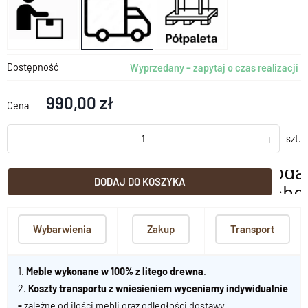
Dostępność
Wyprzedany – zapytaj o czas realizacji
990,00 zł
Cena
-
+
szt.
doda
DODAJ DO KOSZYKA
scho
Wybarwienia
Zakup
Transport
1.
Meble wykonane w 100% z litego drewna
.
2.
Koszty transportu z wniesieniem wyceniamy indywidualnie
-
zależne od ilości mebli oraz odległości dostawy.