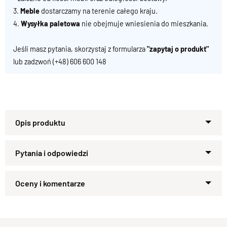
3.
Meble
dostarczamy na terenie całego kraju.
4.
Wysyłka paletowa
nie obejmuje wniesienia do mieszkania.
Jeśli masz pytania, skorzystaj z formularza
"zapytaj o produkt"
lub zadzwoń
(+48) 606 600 148
Specyfikacja techniczna produktu
Materiał
Drewno 100% Palisander Indyjski
Zapytaj o produkt
Wykończenie
Kupiłeś ten produkt?
Lakier półmatowy
Oceń go!
Styl