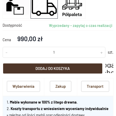
Dostępność
Wyprzedany – zapytaj o czas realizacji
990,00 zł
Cena
-
+
szt.
doda
DODAJ DO KOSZYKA
scho
Wybarwienia
Zakup
Transport
1.
Meble wykonane w 100% z litego drewna
.
2.
Koszty transportu z wniesieniem wyceniamy indywidualnie
-
zależne od ilości mebli oraz odległości dostawy.