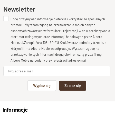
Nowoczesny kolekcja CUBE
Ten produkt nie posiada jeszcze opinii
Newsletter
Długość
30 cm
Chcę otrzymywać informacje o ofercie i korzystać ze specjalnych
Dodaj opinię o produkcie
promocji. Wyrażam zgodę na przetwarzanie moich danych
Wysokość
Twoja ocena
osobowych zawartych w formularzu rejestracji w celu przekazywania
55 cm
Bardzo dobry
ofert marketingowych oraz informacji handlowych przez Albero
Głębokość
Meble, ul.Zakopiańska 105, 30-418 Kraków oraz podmioty trzecie, z
Twoja opinia o produkcie
30 cm
którymi firma Albero Meble współpracuje. Wyrażam zgodę na
przekazywanie tych informacji drogą elektroniczną przez firmę
Otwieranie
Albero Meble na podany przy rejestracji adres e-mail.
szuflada
Szuflady
szuflada na prowadnicach drewnianych, metalowy kolonialny
Podpis
uchwyt
Wypisz się
Zapisz się
Wybarwienia, drewno -Opcje
np. Agnieszka z Wrocławia, Mateusz z Gdańska
Palisander-Brąz, Palisander Naturalny
Stan produktu
Informacje
Wyślij opinię
zmontowany