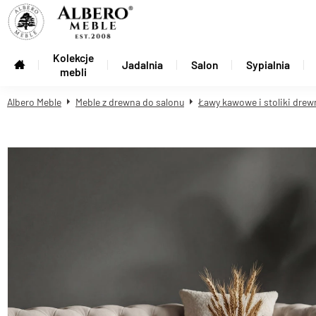
Kolekcje
Jadalnia
Salon
Sypialnia
mebli
Albero Meble
Meble z drewna do salonu
Ławy kawowe i stoliki drew