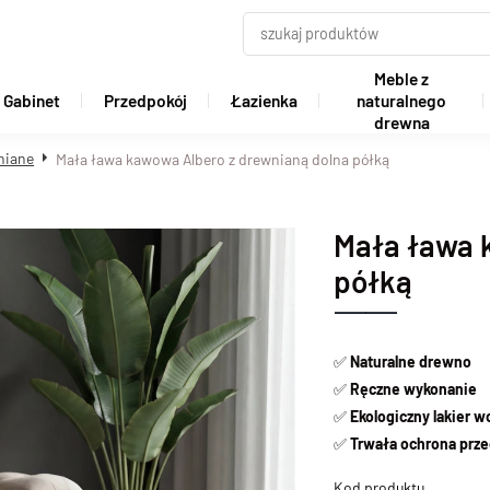
Meble z
Gabinet
Przedpokój
Łazienka
naturalnego
drewna
niane
Mała ława kawowa Albero z drewnianą dolna półką
Mała ława 
półką
✅
Naturalne drewno
✅
Ręczne wykonanie
✅
Ekologiczny lakier 
✅
Trwała ochrona prze
Kod produktu