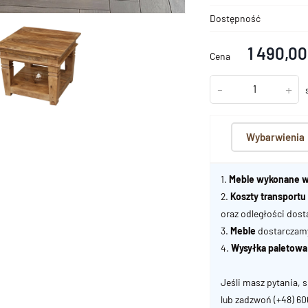
Dostępność
1 490,00
Cena
-
+
Wybarwienia
1.
Meble wykonane w
2.
Koszty transport
oraz odległości dost
3.
Meble
dostarczamy 
4.
Wysyłka paletowa
Jeśli masz pytania, s
lub zadzwoń
(+48) 6