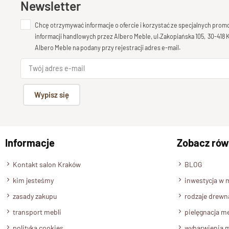
Newsletter
Chcę otrzymywać informacje o ofercie i korzystać ze specjalnych pro
informacji handlowych przez Albero Meble, ul.Zakopiańska 105, 30-418
Albero Meble na podany przy rejestracji adres e-mail.
Wypisz się
Informacje
Zobacz rów
Kontakt salon Kraków
BLOG
kim jesteśmy
inwestycja w 
zasady zakupu
rodzaje drewn
transport mebli
pielęgnacja me
polityka cookies
wybarwienia m