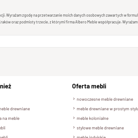
mocji. Wyrażam zgodę na przetwarzanie moich danych osobowych zawartych w formula
 Kraków oraz podmioty trzecie, z którymi firma Albero Meble współpracuje. Wyrażam
nież
Oferta mebli
nowoczesne meble drewniane
meble drewniane
meble drewniane w prostym styl
a na meble
meble kolonialne
bli
stylowe meble drewniane
ebli
meble indyjskie