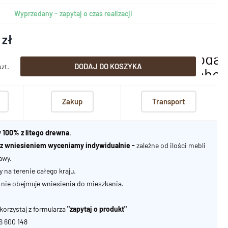
Wyprzedany – zapytaj o czas realizacji
 zł
dodaj
DODAJ DO KOSZYKA
szt.
scho
Zakup
Transport
 100% z litego drewna
.
u z wniesieniem wyceniamy indywidualnie -
zależne od ilości mebli
awy.
na terenie całego kraju.
nie obejmuje wniesienia do mieszkania.
korzystaj z formularza
"zapytaj o produkt"
06 600 148