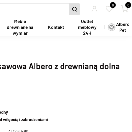
0
0
Meble
Outlet
Albero
drewniane na
Kontakt
meblowy
Pet
wymiar
24H
kawowa Albero z drewnianą dolna
wodny
d wilgocią i zabrudzeniami
AL12 60x60