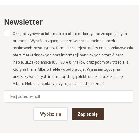
Styl
Kolekcja Classic , meble
Długość
35 cm
Ten produkt nie posiada jeszcze opinii
Newsletter
Wysokość
75 cm
Chcę otrzymywać informacje o ofercie i korzystać ze specjalnych
Dodaj opinię o produkcie
promocji. Wyrażam zgodę na przetwarzanie moich danych
Głębokość
35 cm
Twoja ocena
osobowych zawartych w formularzu rejestracji w celu przekazywania
Bardzo dobry
ofert marketingowych oraz informacji handlowych przez Albero
Meble, ul.Zakopiańska 105, 30-418 Kraków oraz podmioty trzecie, z
Twoja opinia o produkcie
którymi firma Albero Meble współpracuje. Wyrażam zgodę na
przekazywanie tych informacji drogą elektroniczną przez firmę
Albero Meble na podany przy rejestracji adres e-mail.
Podpis
Wypisz się
Zapisz się
np. Agnieszka z Wrocławia, Mateusz z Gdańska