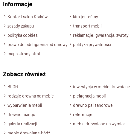
Informacje
Wyślij opinię
Kontakt salon Kraków
kim jesteśmy
zasady zakupu
transport mebli
polityka cookies
reklamacje, gwarancja, zwroty
prawo do odstąpienia od umowy
polityka prywatności
mapa strony html
Zobacz również
BLOG
inwestycja w meble drewniane
rodzaje drewna na meble
pielęgnacja mebli
wybarwienia mebli
drewno palisandrowe
drewno mango
referencje
galeria realizacji
meble drewniane na wymiar
meble drewniane Łódź