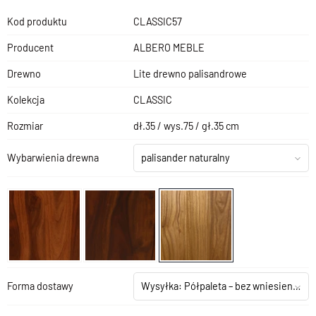
Kod produktu
CLASSIC57
Producent
ALBERO MEBLE
Drewno
Lite drewno palisandrowe
Kolekcja
CLASSIC
Rozmiar
dł.35 / wys.75 / gł.35 cm
Wybarwienia drewna
palisander naturalny
Forma dostawy
Wysyłka: Półpaleta – bez wniesienia
(+1