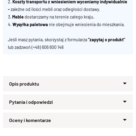
2.
Koszty transportu z wniesieniem wyceniamy indywidualnie
-
zależne od ilości mebli oraz odległości dostawy.
3.
Meble
dostarczamy na terenie całego kraju.
4.
Wysyłka paletowa
nie obejmuje wniesienia do mieszkania.
Jeśli masz pytania, skorzystaj z formularza
"zapytaj o produkt"
lub zadzwoń
(+48) 606 600 148
Specyfikacja techniczna produktu
Materiał
Drewno 100% Palisander
Zapytaj o produkt
Wykończenie
Lakier półmatowy
Kupiłeś ten produkt?
Oceń go!