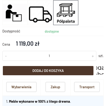
Dostępność
dostępne
1 119,00 zł
Cena
-
+
szt.
doda
DODAJ DO KOSZYKA
scho
Wybarwienia
Zakup
Transport
1.
Meble wykonane w 100% z litego drewna
.