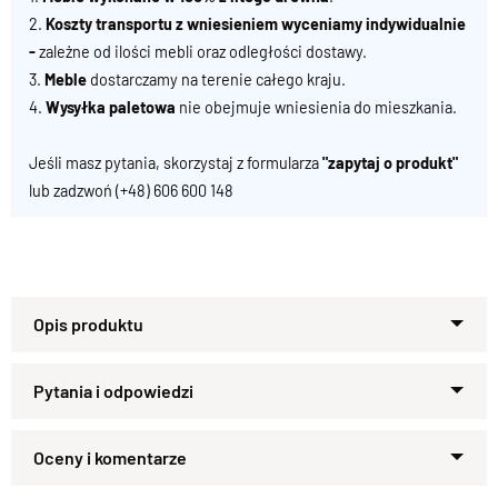
2.
Koszty transportu z wniesieniem wyceniamy indywidualnie
-
zależne od ilości mebli oraz odległości dostawy.
3.
Meble
dostarczamy na terenie całego kraju.
4.
Wysyłka paletowa
nie obejmuje wniesienia do mieszkania.
Jeśli masz pytania, skorzystaj z formularza
"zapytaj o produkt"
lub zadzwoń
(+48) 606 600 148
Prezentujemy jeden z najbardziej uniwersalnych modeli
lustra w naszej ofercie – klasyczny wzór w prostej,
masywnej ramie z litego drewna.
Rama o szerokości 10 cm doskonale komponuje się z meblami
Zapytaj o produkt
z kolekcji Albero, tworząc spójną i ponadczasową całość. Jej