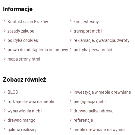
dzięki czemu lustro może być również wykorzystane w
Informacje
Wyślij opinię
łazience – zachowując swój naturalny wygląd i trwałość w
warunkach podwyższonej wilgotności.
Kontakt salon Kraków
kim jesteśmy
zasady zakupu
transport mebli
polityka cookies
reklamacje, gwarancja, zwroty
Specyfikacja techniczna produktu
prawo do odstąpienia od umowy
polityka prywatności
mapa strony html
Materiał
Drewno 100% Palisander Indyjski
Wykończenie
Zobacz również
Lakier półmatowy
BLOG
inwestycja w meble drewniane
Styl
rodzaje drewna na meble
pielęgnacja mebli
Meble drewniane nowoczesne , Kolekcja CUBE
wybarwienia mebli
drewno palisandrowe
Rama Wymiary
drewno mango
Grubość 4 cm / Szerokość 10x10 cm
referencje
Wybarwienia, rodzaje drewna
galeria realizacji
meble drewniane na wymiar