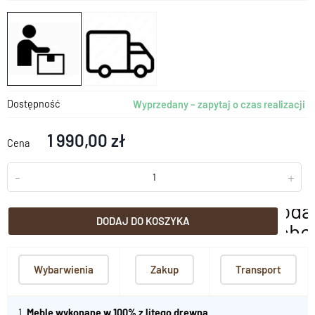
Dostępność
Wyprzedany – zapytaj o czas realizacji
1 990,00 zł
Cena
-
+
doda
DODAJ DO KOSZYKA
scho
Wybarwienia
Zakup
Transport
1.
Meble wykonane w 100% z litego drewna
.