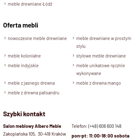
Palisander Brąz, Palisander- Ciemny brąz, Palisander
meble drewniane Łódź
Naturalny
Oferta mebli
Stan produktu
zmontowany ,
cztery otwory montażowe na tyle lustra do
nowoczesne meble drewniane
meble drewniane w prostym
powieszenia w pionie oraz poziomie
stylu
meble kolonialne
stylowe meble drewniane
meble indyjskie
meble unikatowe ręcznie
wykonywane
meble z jasnego drewna
meble z drewna mango
meble z drewna palisandru
Szybki kontakt
Salon meblowy Albero Meble
Telefon:
(+48) 606 600 148
Zakopiańska 105, 30-418 Kraków
pon-pt: 11:00-18:00 sobota