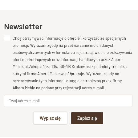
Kupiłeś ten produkt?
Oceń go!
prosty kształt sprawia, że lustro świetnie współgra zarówno z
nowoczesnymi, jak i klasycznymi aranżacjami. Jedynym
subtelnym akcentem dekoracyjnym jest delikatne żłobienie w
Ten produkt nie posiada jeszcze opinii
Newsletter
miejscu łączenia desek pod kątem 45 stopni – detal
charakterystyczny także dla kolekcji
GOA
i
CUBE
.
Chcę otrzymywać informacje o ofercie i korzystać ze specjalnych
Dodaj opinię o produkcie
promocji. Wyrażam zgodę na przetwarzanie moich danych
Lustro przystosowane jest do montażu zarówno
Twoja ocena
w pionie
, jak i
osobowych zawartych w formularzu rejestracji w celu przekazywania
w poziomie
, co daje dużą swobodę aranżacyjną. Wymiar
120 ×
Bardzo dobry
ofert marketingowych oraz informacji handlowych przez Albero
80 cm
idealnie sprawdzi się nad komodą w salonie lub jadalni,
Meble, ul.Zakopiańska 105, 30-418 Kraków oraz podmioty trzecie, z
Twoja opinia o produkcie
którymi firma Albero Meble współpracuje. Wyrażam zgodę na
wprowadzając wizualną lekkość i przełamując masywność
przekazywanie tych informacji drogą elektroniczną przez firmę
drewnianych mebli.
Albero Meble na podany przy rejestracji adres e-mail.
Z kolei montaż
w pionie
, np. nad siedziskiem lub skrzynią w
przedpokoju, to nie tylko praktyczne rozwiązanie, ale również
Podpis
sposób na optyczne powiększenie i rozjaśnienie wnętrza. Taki
Wypisz się
Zapisz się
zabieg świetnie sprawdzi się również w sypialni czy wąskim
korytarzu.
np. Agnieszka z Wrocławia, Mateusz z Gdańska
Rama lustra została zabezpieczona
lakierem melaminowym
,