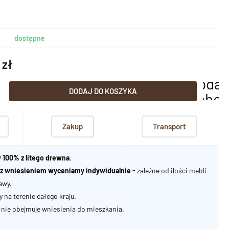
dostępne
 zł
dodaj
DODAJ DO KOSZYKA
scho
Zakup
Transport
 100% z litego drewna
.
u z wniesieniem wyceniamy indywidualnie -
zależne od ilości mebli
awy.
na terenie całego kraju.
nie obejmuje wniesienia do mieszkania.