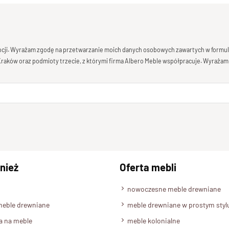
mocji. Wyrażam zgodę na przetwarzanie moich danych osobowych zawartych w formula
 Kraków oraz podmioty trzecie, z którymi firma Albero Meble współpracuje. Wyrażam
nież
Oferta mebli
nowoczesne meble drewniane
meble drewniane
meble drewniane w prostym styl
a na meble
meble kolonialne