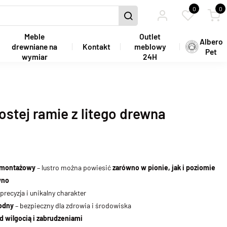
0
0
Meble
Outlet
Albero
drewniane na
Kontakt
meblowy
Pet
wymiar
24H
ostej ramie z litego drewna
 montażowy
– lustro można powiesić
zarówno w pionie, jak i poziomie
wno
precyzja i unikalny charakter
wodny
– bezpieczny dla zdrowia i środowiska
d wilgocią i zabrudzeniami