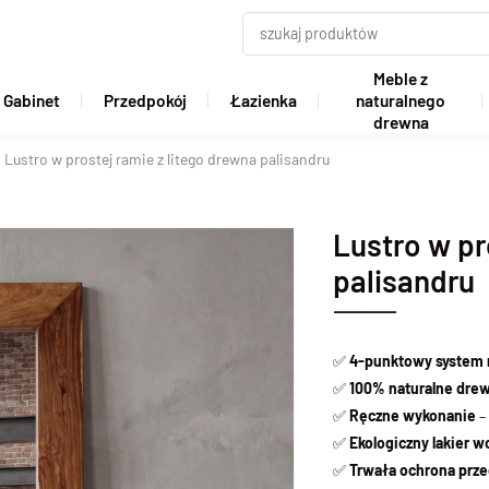
Meble z
Gabinet
Przedpokój
Łazienka
naturalnego
drewna
Lustro w prostej ramie z litego drewna palisandru
Lustro w pr
palisandru
✅
4-punktowy system
✅
100% naturalne dre
✅
Ręczne wykonanie
– 
✅
Ekologiczny lakier 
✅
Trwała ochrona prze