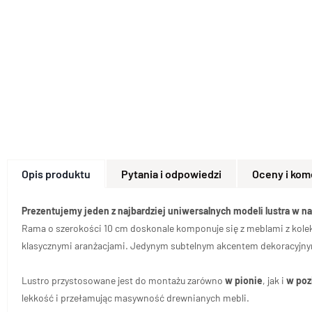
Opis produktu
Pytania i odpowiedzi
Oceny i kom
Prezentujemy jeden z najbardziej uniwersalnych modeli lustra w na
Rama o szerokości 10 cm doskonale komponuje się z meblami z kolekcj
klasycznymi aranżacjami. Jedynym subtelnym akcentem dekoracyjnym j
Lustro przystosowane jest do montażu zarówno
w pionie
, jak i
w poz
lekkość i przełamując masywność drewnianych mebli.