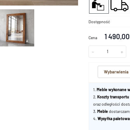
Dostępność
1 490,00
Cena
-
+
Wybarwienia
1.
Meble wykonane w
2.
Koszty transport
oraz odległości dost
3.
Meble
dostarczamy 
4.
Wysyłka paletowa