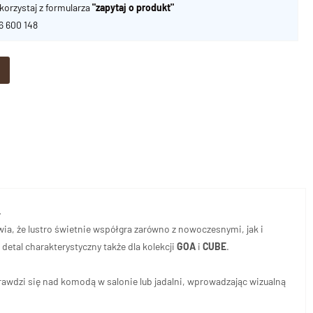
korzystaj z formularza
"zapytaj o produkt"
06 600 148
.
ia, że lustro świetnie współgra zarówno z nowoczesnymi, jak i
etal charakterystyczny także dla kolekcji
GOA
i
CUBE
.
rawdzi się nad komodą w salonie lub jadalni, wprowadzając wizualną