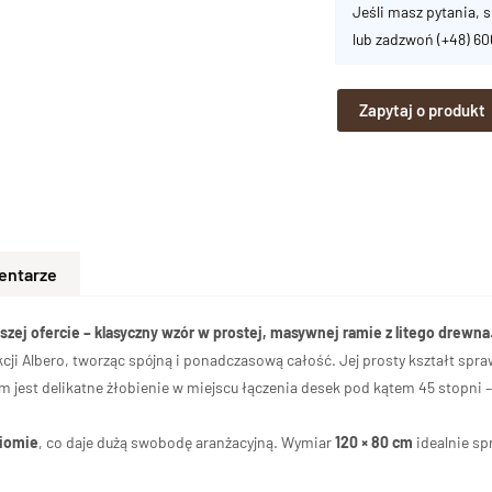
Jeśli masz pytania, s
lub zadzwoń
(+48) 6
Zapytaj o produkt
entarze
szej ofercie – klasyczny wzór w prostej, masywnej ramie z litego drewna
i Albero, tworząc spójną i ponadczasową całość. Jej prosty kształt spraw
est delikatne żłobienie w miejscu łączenia desek pod kątem 45 stopni – d
iomie
, co daje dużą swobodę aranżacyjną. Wymiar
120 × 80 cm
idealnie sp