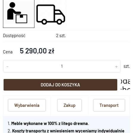
Dostępność
2 szt.
5 290,00 zł
Cena
-
+
szt.
doda
DODAJ DO KOSZYKA
scho
Wybarwienia
Zakup
Transport
1.
Meble wykonane w 100% z litego drewna
.
2.
Koszty transportu z wniesieniem wyceniamy indywidualnie