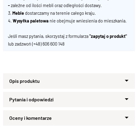
-
zależne od ilości mebli oraz odległości dostawy.
3.
Meble
dostarczamy na terenie całego kraju.
4.
Wysyłka paletowa
nie obejmuje wniesienia do mieszkania.
Jeśli masz pytania, skorzystaj z formularza
"zapytaj o produkt"
lub zadzwoń
(+48) 606 600 148
Łóżko CITY z litego palisandru –
lekkość formy, siła natury
Łóżko
CITY
to esencja nowoczesnego minimalizmu,
Zapytaj o produkt
zamknięta w wyjątkowym drewnie palisandrowym.
Kupiłeś ten produkt?
Oceń go!
Zaprojektowane z myślą o miejskich przestrzeniach,