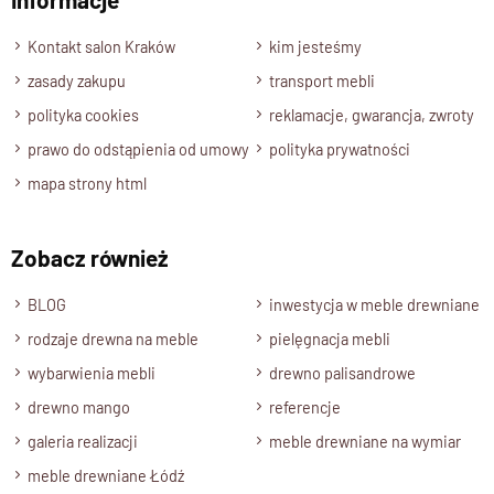
Wyślij opinię
Stabilna,
pełna rama drewniana pod materac
Charakterystyczne,
smukłe nogi i cienkie elementy
Kontakt salon Kraków
kim jesteśmy
boczne
zasady zakupu
transport mebli
Piękne, naturalne
usłojenie widoczne na każdym
polityka cookies
reklamacje, gwarancja, zwroty
elemencie
prawo do odstąpienia od umowy
polityka prywatności
Wykończenie:
półmat
, wydobywające głębię koloru i
struktury drewna
mapa strony html
Brak pojemnika – więcej lekkości i przestrzeni w
sypialni
Zobacz również
BLOG
inwestycja w meble drewniane
CITY
to łóżko, które subtelnie podkreśli styl Twojego wnętrza,
nie dominując go.
rodzaje drewna na meble
pielęgnacja mebli
Naturalne drewno, lekkość proporcji i elegancka prostota –
wybarwienia mebli
drewno palisandrowe
idealne połączenie dla współczesnego życia.
drewno mango
referencje
galeria realizacji
meble drewniane na wymiar
meble drewniane Łódź