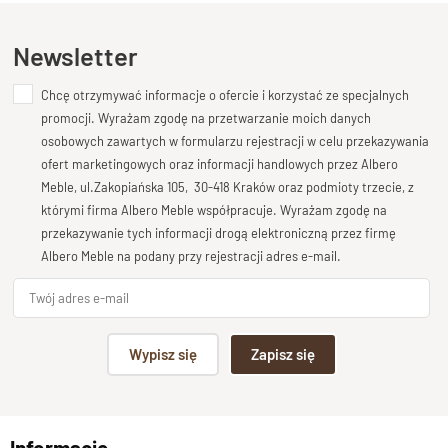
łączy
prostotę formy
,
smukłą konstrukcję
i
ciepło
naturalnego drewna
.
Ten produkt nie posiada jeszcze opinii
Newsletter
Delikatnie zwężane nogi, cienkie boczne ramy oraz
perfekcyjnie dopracowane detale sprawiają, że łóżko
Chcę otrzymywać informacje o ofercie i korzystać ze specjalnych
Dodaj opinię o produkcie
wizualnie nie przytłacza, a jednocześnie emanuje solidnością
promocji. Wyrażam zgodę na przetwarzanie moich danych
i klasą. Charakterystyczne, pełne wezgłowie wykonane z
Twoja ocena
osobowych zawartych w formularzu rejestracji w celu przekazywania
jednego fragmentu drewna podkreśla niepowtarzalne
Bardzo dobry
ofert marketingowych oraz informacji handlowych przez Albero
usłojenie palisandru – każdy egzemplarz jest wyjątkowy.
Meble, ul.Zakopiańska 105, 30-418 Kraków oraz podmioty trzecie, z
Twoja opinia o produkcie
Łóżko CITY Oslo nie posiada pojemnika – to wybór dla osób
którymi firma Albero Meble współpracuje. Wyrażam zgodę na
ceniących
czystą linię
,
łatwość sprzątania pod
przekazywanie tych informacji drogą elektroniczną przez firmę
meblem
oraz
otwartą przestrzeń w sypialni
.
Albero Meble na podany przy rejestracji adres e-mail.
Cechy produktu:
Podpis
Wypisz się
Zapisz się
Wykonane w całości z
litego drewna palisandru
(sheesham)
np. Agnieszka z Wrocławia, Mateusz z Gdańska
Nowoczesna, minimalistyczna forma
– idealna do
wnętrz miejskich i skandynawskich
Informacje