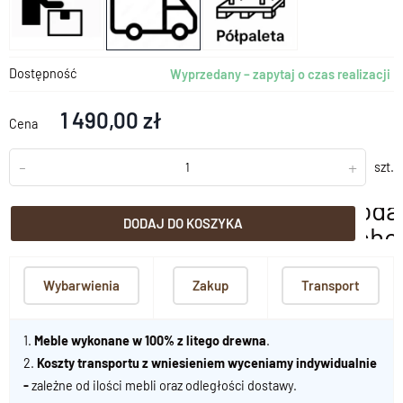
Dostępność
Wyprzedany – zapytaj o czas realizacji
1 490,00 zł
Cena
-
+
szt.
doda
DODAJ DO KOSZYKA
scho
Wybarwienia
Zakup
Transport
1.
Meble wykonane w 100% z litego drewna
.
2.
Koszty transportu z wniesieniem wyceniamy indywidualnie
-
zależne od ilości mebli oraz odległości dostawy.