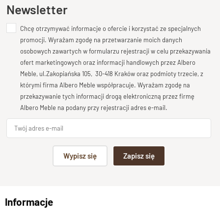
Ten produkt nie posiada jeszcze opinii
Newsletter
Chcę otrzymywać informacje o ofercie i korzystać ze specjalnych
Dodaj opinię o produkcie
promocji. Wyrażam zgodę na przetwarzanie moich danych
Twoja ocena
osobowych zawartych w formularzu rejestracji w celu przekazywania
Bardzo dobry
ofert marketingowych oraz informacji handlowych przez Albero
Meble, ul.Zakopiańska 105, 30-418 Kraków oraz podmioty trzecie, z
Twoja opinia o produkcie
którymi firma Albero Meble współpracuje. Wyrażam zgodę na
przekazywanie tych informacji drogą elektroniczną przez firmę
Albero Meble na podany przy rejestracji adres e-mail.
Podpis
Wypisz się
Zapisz się
np. Agnieszka z Wrocławia, Mateusz z Gdańska
Informacje
Wyślij opinię