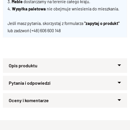
3.
Meble
dostarczamy na terenie całego kraju.
4.
Wysyłka paletowa
nie obejmuje wniesienia do mieszkania.
Jeśli masz pytania, skorzystaj z formularza
"zapytaj o produkt"
lub zadzwoń
(+48) 606 600 148
Lite Drewno 100 % Palisander
Zapytaj o produkt
Kupiłeś ten produkt?
Oceń go!