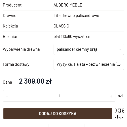
Producent
ALBERO MEBLE
Drewno
Lite drewno palisandrowe
Kolekcja
CLASSIC
Rozmiar
blat 110x60 wys.45 cm
Wybarwienia drewna
palisander ciemny brąz
Forma dostawy
Wysyłka: Paleta – bez wniesienia
(+199,00 zł)
2 389,00 zł
Cena
-
+
szt.
doda
DODAJ DO KOSZYKA
scho