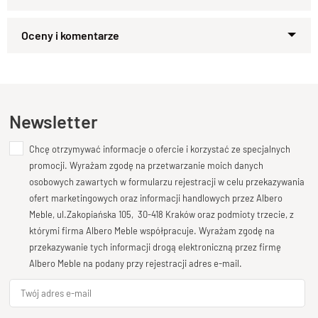
Lite Drewno
: 100 % PALISANDER .
Wykończenie
: Lakier satynowy półmat .
Zapytaj o produkt
Kupiłeś ten produkt?
Oceń go!
Ten produkt nie posiada jeszcze opinii
Newsletter
Chcę otrzymywać informacje o ofercie i korzystać ze specjalnych
Dodaj opinię o produkcie
promocji. Wyrażam zgodę na przetwarzanie moich danych
Twoja ocena
osobowych zawartych w formularzu rejestracji w celu przekazywania
Bardzo dobry
ofert marketingowych oraz informacji handlowych przez Albero
Meble, ul.Zakopiańska 105, 30-418 Kraków oraz podmioty trzecie, z
Twoja opinia o produkcie
którymi firma Albero Meble współpracuje. Wyrażam zgodę na
przekazywanie tych informacji drogą elektroniczną przez firmę
Albero Meble na podany przy rejestracji adres e-mail.