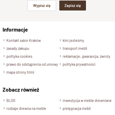
Podpis
Wypisz się
Zapisz się
np. Agnieszka z Wrocławia, Mateusz z Gdańska
Informacje
Wyślij opinię
Kontakt salon Kraków
kim jesteśmy
zasady zakupu
transport mebli
polityka cookies
reklamacje, gwarancja, zwroty
prawo do odstąpienia od umowy
polityka prywatności
mapa strony html
Zobacz również
BLOG
inwestycja w meble drewniane
rodzaje drewna na meble
pielęgnacja mebli