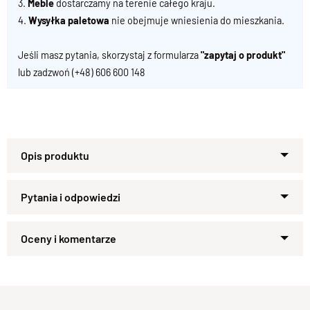
3.
Meble
dostarczamy na terenie całego kraju.
4.
Wysyłka paletowa
nie obejmuje wniesienia do mieszkania.
Jeśli masz pytania, skorzystaj z formularza
"zapytaj o produkt"
lub zadzwoń
(+48) 606 600 148
Stolik kawowy - Kolekcja Goa
100% lite drewno Palisander Indyjski
Noga 10x10 cm / blat 2,5 cm.
Zapytaj o produkt
Kupiłeś ten produkt?
Oceń go!