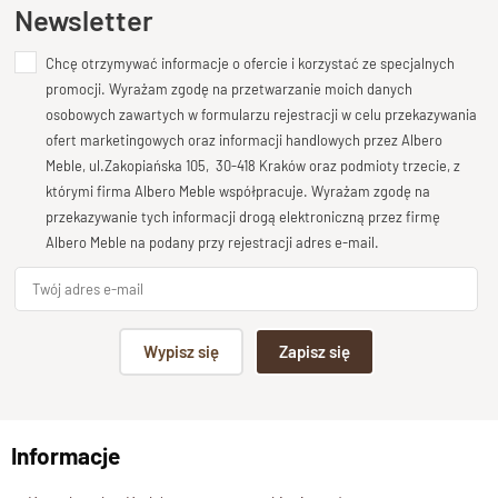
Ten produkt nie posiada jeszcze opinii
Newsletter
Chcę otrzymywać informacje o ofercie i korzystać ze specjalnych
Dodaj opinię o produkcie
promocji. Wyrażam zgodę na przetwarzanie moich danych
Twoja ocena
osobowych zawartych w formularzu rejestracji w celu przekazywania
Bardzo dobry
ofert marketingowych oraz informacji handlowych przez Albero
Meble, ul.Zakopiańska 105, 30-418 Kraków oraz podmioty trzecie, z
Twoja opinia o produkcie
którymi firma Albero Meble współpracuje. Wyrażam zgodę na
przekazywanie tych informacji drogą elektroniczną przez firmę
Albero Meble na podany przy rejestracji adres e-mail.
Podpis
Wypisz się
Zapisz się
np. Agnieszka z Wrocławia, Mateusz z Gdańska
Informacje
Wyślij opinię