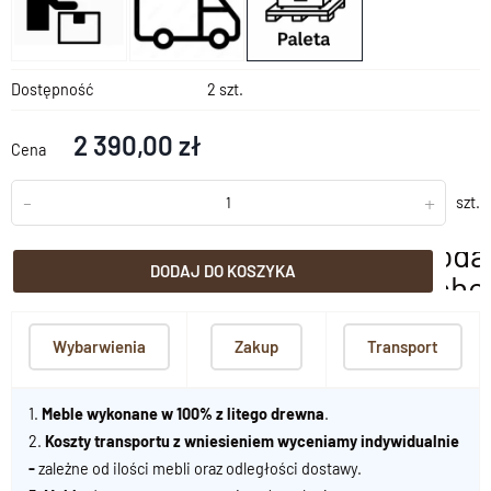
Dostępność
2 szt.
2 390,00 zł
Cena
-
+
szt.
doda
DODAJ DO KOSZYKA
scho
Wybarwienia
Zakup
Transport
1.
Meble wykonane w 100% z litego drewna
.
2.
Koszty transportu z wniesieniem wyceniamy indywidualnie
-
zależne od ilości mebli oraz odległości dostawy.