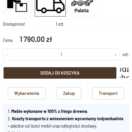
Dostępność
1 szt.
1 790,00 zł
Cena
-
+
szt.
doda
DODAJ DO KOSZYKA
scho
Wybarwienia
Zakup
Transport
1.
Meble wykonane w 100% z litego drewna
.
2.
Koszty transportu z wniesieniem wyceniamy indywidualnie
-
zależne od ilości mebli oraz odległości dostawy.