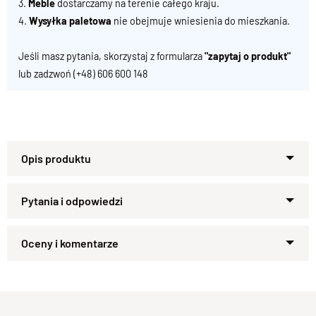
3.
Meble
dostarczamy na terenie całego kraju.
4.
Wysyłka paletowa
nie obejmuje wniesienia do mieszkania.
Jeśli masz pytania, skorzystaj z formularza
"zapytaj o produkt"
lub zadzwoń
(+48) 606 600 148
Lite Drewno 100 % Palisander
Zapytaj o produkt
Kupiłeś ten produkt?
Oceń go!