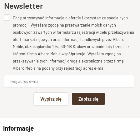
Ten produkt nie posiada jeszcze opinii
Newsletter
Chcę otrzymywać informacje o ofercie i korzystać ze specjalnych
Dodaj opinię o produkcie
promocji. Wyrażam zgodę na przetwarzanie moich danych
Twoja ocena
osobowych zawartych w formularzu rejestracji w celu przekazywania
Bardzo dobry
ofert marketingowych oraz informacji handlowych przez Albero
Meble, ul.Zakopiańska 105, 30-418 Kraków oraz podmioty trzecie, z
Twoja opinia o produkcie
którymi firma Albero Meble współpracuje. Wyrażam zgodę na
przekazywanie tych informacji drogą elektroniczną przez firmę
Albero Meble na podany przy rejestracji adres e-mail.
Podpis
Wypisz się
Zapisz się
np. Agnieszka z Wrocławia, Mateusz z Gdańska
Informacje
Wyślij opinię