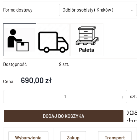
Forma dostawy
Odbiór osobisty
( Kraków )
Dostępność
9 szt.
690,00 zł
Cena
-
+
szt.
doda
DODAJ DO KOSZYKA
scho
Wybarwienia
Zakup
Transport