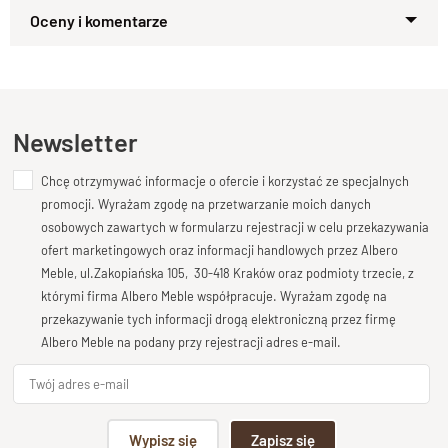
solidność na lata
Zapytaj o produkt
Krzesło
z kolekcji GOA wykonane z naturalnego litego
Kupiłeś ten produkt?
Oceń go!
drewna
łączy w sobie
nowoczesny design
, tradycyjne
rzemiosło i trwałość na wiele lat.
Ten produkt nie posiada jeszcze opinii
Każdy egzemplarz jest
ręcznie wykonany i wykończony
Newsletter
lakierem z dbałością o detale
, dzięki czemu zachowuje swój
niepowtarzalny charakter i naturalne piękno drewna.
Chcę otrzymywać informacje o ofercie i korzystać ze specjalnych
Dodaj opinię o produkcie
promocji. Wyrażam zgodę na przetwarzanie moich danych
Twoja ocena
Wysokie oparcie z profilowanymi
osobowych zawartych w formularzu rejestracji w celu przekazywania
Bardzo dobry
ofert marketingowych oraz informacji handlowych przez Albero
szczeblami
Meble, ul.Zakopiańska 105, 30-418 Kraków oraz podmioty trzecie, z
Twoja opinia o produkcie
którymi firma Albero Meble współpracuje. Wyrażam zgodę na
Krzesło posiada
wysokie oparcie z ergonomicznie
przekazywanie tych informacji drogą elektroniczną przez firmę
wyprofilowanymi szczeblami
, które idealnie podpierają
Albero Meble na podany przy rejestracji adres e-mail.
odcinek lędźwiowy kręgosłupa.
Zapewnia to wygodę i stabilne podparcie podczas długiego
siedzenia – zarówno przy stole w jadalni, jak i w salonie.
Podpis
Wypisz się
Zapisz się