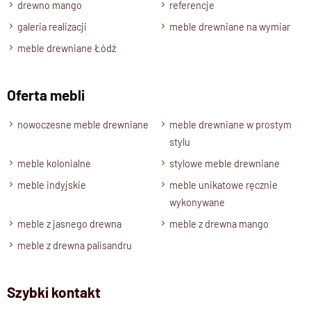
drewno mango
referencje
rzemieślniczy charakter.
galeria realizacji
meble drewniane na wymiar
W nowoczesnym stylu – idealne do
meble drewniane Łódź
jadalni i salonu
Oferta mebli
Połączenie prostoty formy z naturalnym drewnem sprawia, że
krzesło doskonale komponuje się z wnętrzami
nowoczesne meble drewniane
meble drewniane w prostym
w
nowoczesnym, skandynawskim lub klasycznym stylu
.
stylu
To
oryginalny model
, który dodaje ciepła i naturalności każdej
meble kolonialne
stylowe meble drewniane
aranżacji.
meble indyjskie
meble unikatowe ręcznie
wykonywane
Dostępne w czterech
meble z jasnego drewna
meble z drewna mango
wybarwieniach
meble z drewna palisandru
Krzesło dostępne jest w czterech wariantach
kolorystycznych:
Szybki kontakt
brąz
– klasyczny i ponadczasowy,