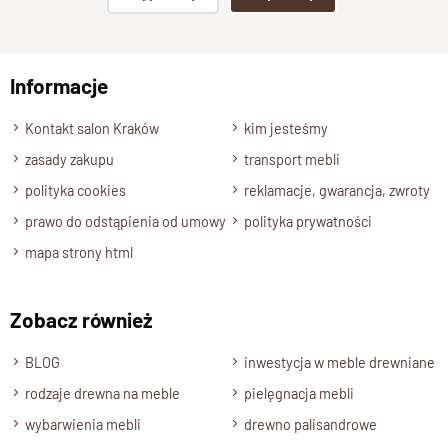
100% drewno lite – trwałość i
jakość
np. Agnieszka z Wrocławia, Mateusz z Gdańska
Informacje
Model wykonany jest w całości z
100%
litego, naturalnego
Wyślij opinię
drewna
, co gwarantuje jego
solidność, wytrzymałość i
Kontakt salon Kraków
kim jesteśmy
stabilność konstrukcji
.
zasady zakupu
transport mebli
To mebel, który nie ulega odkształceniom i zachowuje piękny
wygląd przez wiele lat użytkowania.
polityka cookies
reklamacje, gwarancja, zwroty
Każde nasze
krzesło drewniane
jest unikatowe – posiada
prawo do odstąpienia od umowy
polityka prywatności
indywidualne usłojenie i barwę, podkreślając naturalny
mapa strony html
charakter materiału.
Ręcznie robione i perfekcyjnie
Zobacz również
wykończone
BLOG
inwestycja w meble drewniane
Krzesło GOA posiada delikatne
ręcznie profilowane
rodzaje drewna na meble
pielęgnacja mebli
krawędzie, precyzyjne łączenia i gładką powierzchnie, które
wybarwienia mebli
drewno palisandrowe
nadają mu elegancji, a jednocześnie podkreślają