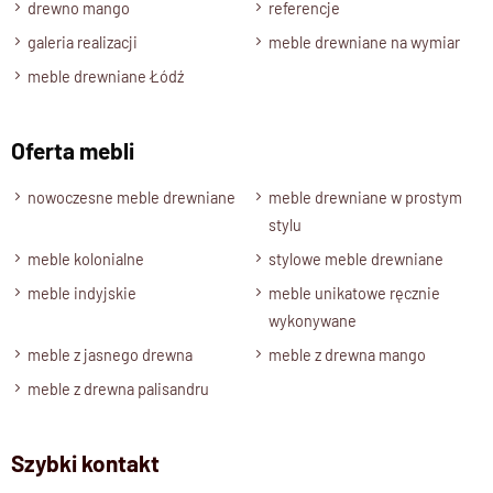
drewno mango
referencje
rzemieślniczy charakter.
galeria realizacji
meble drewniane na wymiar
W nowoczesnym stylu – idealne do
meble drewniane Łódź
jadalni i salonu
Oferta mebli
Połączenie prostoty formy z naturalnym drewnem sprawia, że
krzesło doskonale komponuje się z wnętrzami
nowoczesne meble drewniane
meble drewniane w prostym
w
nowoczesnym, skandynawskim lub klasycznym stylu
.
stylu
To
oryginalny model
, który dodaje ciepła i naturalności każdej
meble kolonialne
stylowe meble drewniane
aranżacji.
meble indyjskie
meble unikatowe ręcznie
wykonywane
Dostępne w czterech
meble z jasnego drewna
meble z drewna mango
wybarwieniach
meble z drewna palisandru
Krzesło dostępne jest w czterech wariantach
kolorystycznych:
Szybki kontakt
brąz
– klasyczny i ponadczasowy,