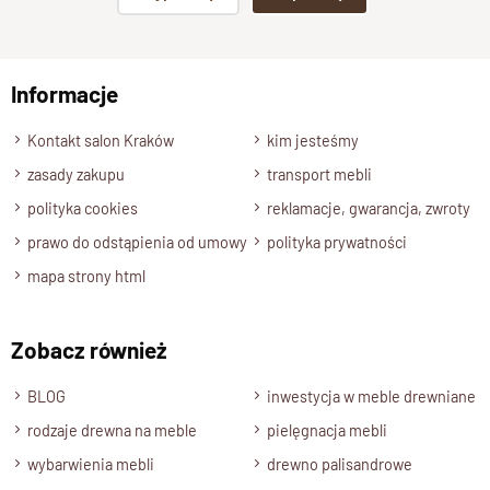
100% drewno lite – trwałość i
jakość
np. Agnieszka z Wrocławia, Mateusz z Gdańska
Informacje
Model wykonany jest w całości z
100%
litego, naturalnego
Wyślij opinię
drewna
, co gwarantuje jego
solidność, wytrzymałość i
Kontakt salon Kraków
kim jesteśmy
stabilność konstrukcji
.
zasady zakupu
transport mebli
To mebel, który nie ulega odkształceniom i zachowuje piękny
wygląd przez wiele lat użytkowania.
polityka cookies
reklamacje, gwarancja, zwroty
Każde nasze
krzesło drewniane
jest unikatowe – posiada
prawo do odstąpienia od umowy
polityka prywatności
indywidualne usłojenie i barwę, podkreślając naturalny
mapa strony html
charakter materiału.
Ręcznie robione i perfekcyjnie
Zobacz również
wykończone
BLOG
inwestycja w meble drewniane
Krzesło GOA posiada delikatne
ręcznie profilowane
rodzaje drewna na meble
pielęgnacja mebli
krawędzie, precyzyjne łączenia i gładką powierzchnie, które
wybarwienia mebli
drewno palisandrowe
nadają mu elegancji, a jednocześnie podkreślają