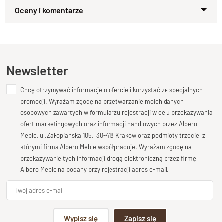
solidność na lata
Zapytaj o produkt
Krzesło
z kolekcji GOA wykonane z naturalnego litego
Kupiłeś ten produkt?
Oceń go!
drewna
łączy w sobie
nowoczesny design
, tradycyjne
rzemiosło i trwałość na wiele lat.
Ten produkt nie posiada jeszcze opinii
Każdy egzemplarz jest
ręcznie wykonany i wykończony
Newsletter
lakierem z dbałością o detale
, dzięki czemu zachowuje swój
niepowtarzalny charakter i naturalne piękno drewna.
Chcę otrzymywać informacje o ofercie i korzystać ze specjalnych
Dodaj opinię o produkcie
promocji. Wyrażam zgodę na przetwarzanie moich danych
Twoja ocena
Wysokie oparcie z profilowanymi
osobowych zawartych w formularzu rejestracji w celu przekazywania
Bardzo dobry
ofert marketingowych oraz informacji handlowych przez Albero
szczeblami
Meble, ul.Zakopiańska 105, 30-418 Kraków oraz podmioty trzecie, z
Twoja opinia o produkcie
którymi firma Albero Meble współpracuje. Wyrażam zgodę na
Krzesło posiada
wysokie oparcie z ergonomicznie
przekazywanie tych informacji drogą elektroniczną przez firmę
wyprofilowanymi szczeblami
, które idealnie podpierają
Albero Meble na podany przy rejestracji adres e-mail.
odcinek lędźwiowy kręgosłupa.
Zapewnia to wygodę i stabilne podparcie podczas długiego
siedzenia – zarówno przy stole w jadalni, jak i w salonie.
Podpis
Wypisz się
Zapisz się