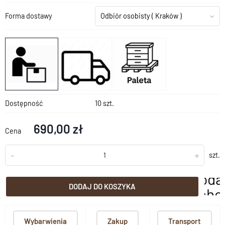
Forma dostawy
Odbiór osobisty
( Kraków )
Dostępność
10 szt.
690,00 zł
Cena
-
+
szt.
doda
DODAJ DO KOSZYKA
scho
Wybarwienia
Zakup
Transport