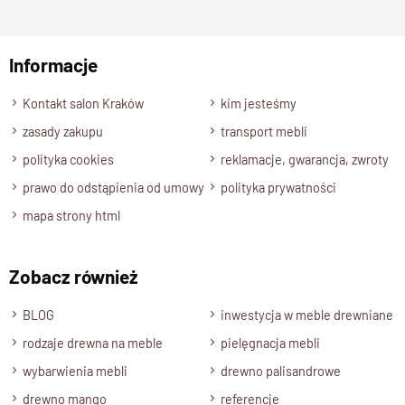
Wykończenie
np. Agnieszka z Wrocławia, Mateusz z Gdańska
Lakier półmatowy
Informacje
Styl
Wyślij opinię
Nowoczesny , Kolekcja GOA
Kontakt salon Kraków
kim jesteśmy
Długość
zasady zakupu
transport mebli
180 cm
polityka cookies
reklamacje, gwarancja, zwroty
Wysokość
prawo do odstąpienia od umowy
polityka prywatności
90 cm
mapa strony html
Głębokość
45 cm
Zobacz również
Półki, Wnęka
Wnęka wysokość 17 cm , długość 164 cm
BLOG
inwestycja w meble drewniane
Szuflady
rodzaje drewna na meble
pielęgnacja mebli
6 Szuflad na prowadnicach drewnianych, uchwyty pod
wybarwienia mebli
drewno palisandrowe
szufladą, zabezpieczenia przed wysunięciem,
drewno mango
referencje