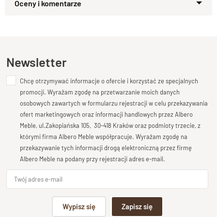
wykorzystać jako szafkę pod telewizor w ich sypialni. Na
Zapytaj o produkt
próżno szukali w ofercie sklepów mebla, który spełniłby ich
Kupiłeś ten produkt?
Oceń go!
oczekiwania i mógł pełnić obie funkcje. Na szczęście trafili do
nas. My od lat wykonujemy meble z litego drewna na
zamówienie. Zaprojektowaliśmy więc dużą komodę o
Ten produkt nie posiada jeszcze opinii
Newsletter
wymiarach 180/90/45, która ma 6 głębokich szuflad na
tradycyjnych drewnianych prowadnicach.
Chcę otrzymywać informacje o ofercie i korzystać ze specjalnych
Dodaj opinię o produkcie
promocji. Wyrażam zgodę na przetwarzanie moich danych
Wysokość szuflad to 20 cm, więc mogą też pomieścić
Twoja ocena
osobowych zawartych w formularzu rejestracji w celu przekazywania
kolekcje płyt CD. Zaraz pod 8 cm listwą blatu znalazł się otwór
Bardzo dobry
ofert marketingowych oraz informacji handlowych przez Albero
na sprzęt o wymiarach 164 cm x 17 cm, który spokojnie
Meble, ul.Zakopiańska 105, 30-418 Kraków oraz podmioty trzecie, z
Twoja opinia o produkcie
którymi firma Albero Meble współpracuje. Wyrażam zgodę na
pomieści dekoder, amplituner czy konsole gier. Dwa otwory w
przekazywanie tych informacji drogą elektroniczną przez firmę
drewnianych plecach komody przydadzą się do przeciągnięcia
Albero Meble na podany przy rejestracji adres e-mail.
kabli do gniazdka.
Specyfikacja techniczna produktu
Podpis
Materiał
Wypisz się
Zapisz się
MANGO 100%