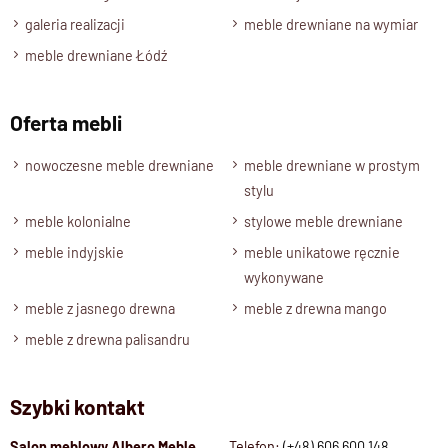
Wybarwienia, drewno -Opcje
galeria realizacji
meble drewniane na wymiar
Mango Naturalne
meble drewniane Łódź
Stan produktu
Zmontowany
Oferta mebli
nowoczesne meble drewniane
meble drewniane w prostym
stylu
meble kolonialne
stylowe meble drewniane
meble indyjskie
meble unikatowe ręcznie
wykonywane
meble z jasnego drewna
meble z drewna mango
meble z drewna palisandru
Szybki kontakt
Salon meblowy Albero Meble
Telefon:
(+48) 606 600 148