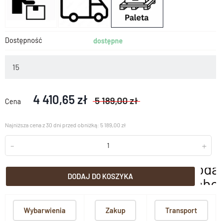
Dostępność
dostępne
15
4 410,65 zł
5 189,00 zł
Cena
Najniższa cena z 30 dni przed obniżką: 5 189,00 zł
-
+
doda
DODAJ DO KOSZYKA
scho
Wybarwienia
Zakup
Transport