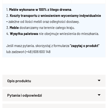
1.
Meble wykonane w 100% z litego drewna
.
2.
Koszty transportu z wniesieniem wyceniamy indywidualnie
-
zależne od ilości mebli oraz odległości dostawy.
3.
Meble
dostarczamy na terenie całego kraju.
4.
Wysyłka paletowa
nie obejmuje wniesienia do mieszkania.
Jeśli masz pytania, skorzystaj z formularza
"zapytaj o produkt"
lub zadzwoń
(+48) 606 600 148
Przedstawiamy państwu wyjątkowo oryginalny wzór komody
RTV. Powstał na zamówienie specjalne dla naszych klientów,
którzy szukali pojemnej bieliźniarki, a jednocześnie chcieli ją