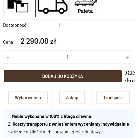
Dostępność
1
2 290,00 zł
Cena
-
+
doda
DODAJ DO KOSZYKA
scho
Wybarwienia
Zakup
Transport
1.
Meble wykonane w 100% z litego drewna
.
2.
Koszty transportu z wniesieniem wyceniamy indywidualnie
-
zależne od ilości mebli oraz odległości dostawy.