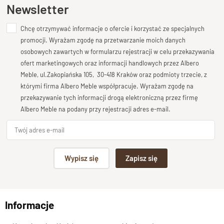
Ten produkt nie posiada jeszcze opinii
Newsletter
Chcę otrzymywać informacje o ofercie i korzystać ze specjalnych
Dodaj opinię o produkcie
promocji. Wyrażam zgodę na przetwarzanie moich danych
Twoja ocena
osobowych zawartych w formularzu rejestracji w celu przekazywania
Bardzo dobry
ofert marketingowych oraz informacji handlowych przez Albero
Meble, ul.Zakopiańska 105, 30-418 Kraków oraz podmioty trzecie, z
Twoja opinia o produkcie
którymi firma Albero Meble współpracuje. Wyrażam zgodę na
przekazywanie tych informacji drogą elektroniczną przez firmę
Albero Meble na podany przy rejestracji adres e-mail.
Podpis
Wypisz się
Zapisz się
np. Agnieszka z Wrocławia, Mateusz z Gdańska
Informacje
Wyślij opinię