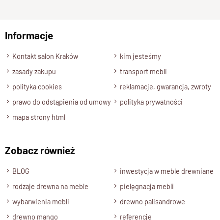
np. Agnieszka z Wrocławia, Mateusz z Gdańska
Informacje
Wyślij opinię
Kontakt salon Kraków
kim jesteśmy
zasady zakupu
transport mebli
polityka cookies
reklamacje, gwarancja, zwroty
prawo do odstąpienia od umowy
polityka prywatności
mapa strony html
Zobacz również
BLOG
inwestycja w meble drewniane
rodzaje drewna na meble
pielęgnacja mebli
wybarwienia mebli
drewno palisandrowe
drewno mango
referencje