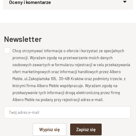
Zapytaj o produkt
Kupiłeś ten produkt?
Oceń go!
Ten produkt nie posiada jeszcze opinii
Newsletter
Chcę otrzymywać informacje o ofercie i korzystać ze specjalnych
Dodaj opinię o produkcie
promocji. Wyrażam zgodę na przetwarzanie moich danych
Twoja ocena
osobowych zawartych w formularzu rejestracji w celu przekazywania
Bardzo dobry
ofert marketingowych oraz informacji handlowych przez Albero
Meble, ul.Zakopiańska 105, 30-418 Kraków oraz podmioty trzecie, z
Twoja opinia o produkcie
którymi firma Albero Meble współpracuje. Wyrażam zgodę na
przekazywanie tych informacji drogą elektroniczną przez firmę
Albero Meble na podany przy rejestracji adres e-mail.
Podpis
Wypisz się
Zapisz się