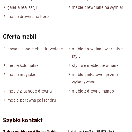
galeria realizacji
meble drewniane na wymiar
meble drewniane Łódź
Oferta mebli
nowoczesne meble drewniane
meble drewniane w prostym
stylu
meble kolonialne
stylowe meble drewniane
meble indyjskie
meble unikatowe ręcznie
wykonywane
meble z jasnego drewna
meble z drewna mango
meble z drewna palisandru
Szybki kontakt
Salon meblowy Albero Meble
Telefon:
(+48) 606 600 148