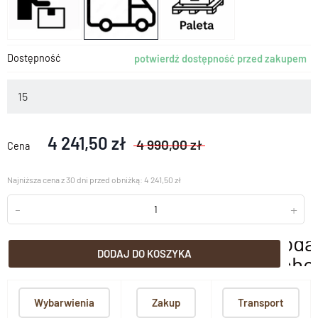
Dostępność
potwierdź dostępność przed zakupem
15
4 241,50 zł
4 990,00 zł
Cena
Najniższa cena z 30 dni przed obniżką: 4 241,50 zł
-
+
doda
DODAJ DO KOSZYKA
scho
Wybarwienia
Zakup
Transport