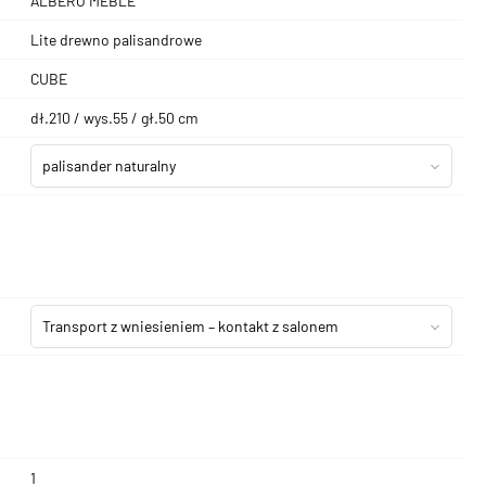
ALBERO MEBLE
Lite drewno palisandrowe
CUBE
dł.210 / wys.55 / gł.50 cm
palisander naturalny
Transport z wniesieniem – kontakt z salonem
1