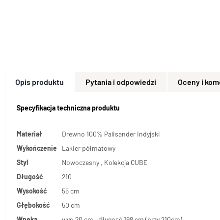
Opis produktu
Pytania i odpowiedzi
Oceny i kom
Specyfikacja techniczna produktu
Materiał
Drewno 100% Palisander Indyjski
Wykończenie
Lakier półmatowy
Styl
Nowoczesny , Kolekcja CUBE
Długość
210
Wysokość
55 cm
Głębokość
50 cm
Wnęka
wys.20 cm , długosć 198 cm (przy 210cm)