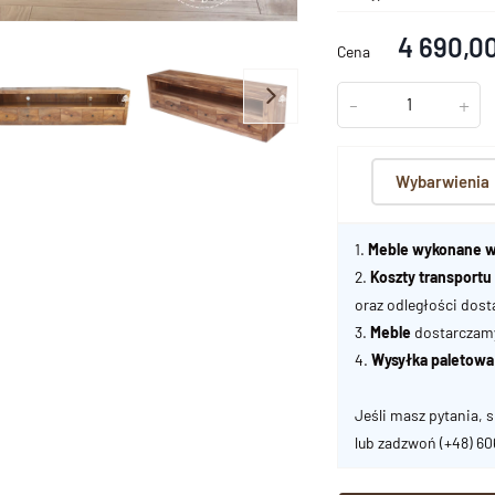
4 690,00
Cena
-
+
Wybarwienia
1.
Meble wykonane w
2.
Koszty transport
oraz odległości dost
3.
Meble
dostarczamy 
4.
Wysyłka paletowa
Jeśli masz pytania, s
lub zadzwoń
(+48) 6