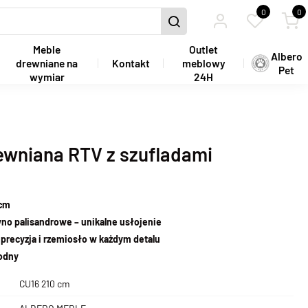
0
0
Meble
Outlet
Albero
drewniane na
Kontakt
meblowy
Pet
wymiar
24H
wniana RTV z szufladami
 cm
no palisandrowe – unikalne usłojenie
precyzja i rzemiosło w każdym detalu
wodny
CU16 210 cm