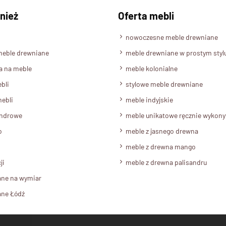
nież
Oferta mebli
nowoczesne meble drewniane
meble drewniane
meble drewniane w prostym styl
a na meble
meble kolonialne
bli
stylowe meble drewniane
ebli
meble indyjskie
androwe
meble unikatowe ręcznie wykon
o
meble z jasnego drewna
meble z drewna mango
ji
meble z drewna palisandru
ane na wymiar
ane Łódź