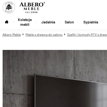
Kolekcje
Jadalnia
Salon
Sypialnia
mebli
Albero Meble
Meble z drewna do salonu
Szafki i komody RTV z drew