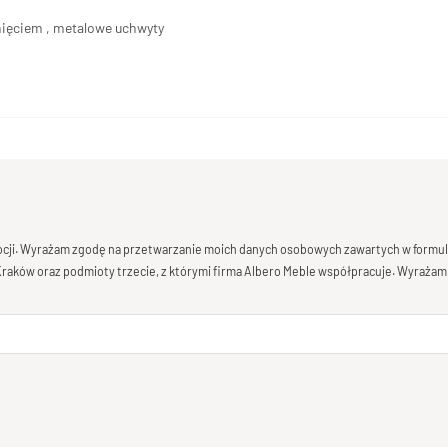
unięciem , metalowe uchwyty
mocji. Wyrażam zgodę na przetwarzanie moich danych osobowych zawartych w formula
 Kraków oraz podmioty trzecie, z którymi firma Albero Meble współpracuje. Wyrażam