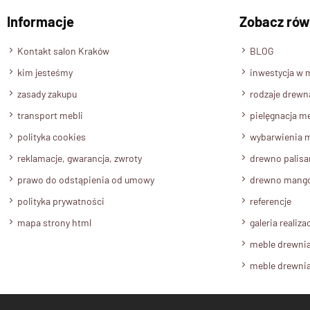
Informacje
Zobacz rów
Kontakt salon Kraków
BLOG
kim jesteśmy
inwestycja w 
zasady zakupu
rodzaje drewn
transport mebli
pielęgnacja me
polityka cookies
wybarwienia m
reklamacje, gwarancja, zwroty
drewno palis
prawo do odstąpienia od umowy
drewno mang
polityka prywatności
referencje
mapa strony html
galeria realizac
meble drewni
meble drewni