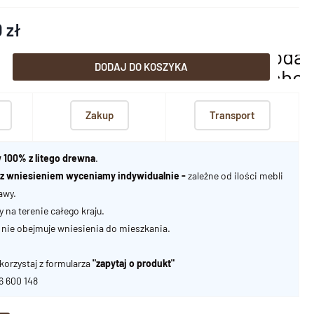
 zł
dodaj
DODAJ DO KOSZYKA
scho
Zakup
Transport
 100% z litego drewna
.
u z wniesieniem wyceniamy indywidualnie -
zależne od ilości mebli
awy.
na terenie całego kraju.
nie obejmuje wniesienia do mieszkania.
korzystaj z formularza
"zapytaj o produkt"
06 600 148