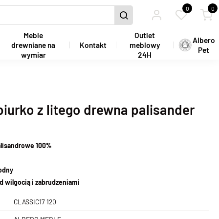
0
0
Meble
Outlet
Albero
drewniane na
Kontakt
meblowy
Pet
wymiar
24H
biurko z litego drewna palisander
alisandrowe 100%
wodny
d wilgocią i zabrudzeniami
CLASSIC17 120