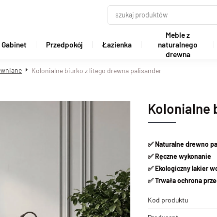
Meble z
Gabinet
Przedpokój
Łazienka
naturalnego
drewna
rewniane
Kolonialne biurko z litego drewna palisander
Kolonialne 
✅
Naturalne drewno p
✅
Ręczne wykonanie
✅
Ekologiczny lakier 
✅
Trwała ochrona prze
Kod produktu