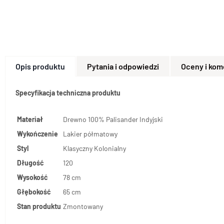
Opis produktu
Pytania i odpowiedzi
Oceny i kom
Specyfikacja techniczna produktu
Materiał
Drewno 100% Palisander Indyjski
Wykończenie
Lakier półmatowy
Styl
Klasyczny Kolonialny
Długość
120
Wysokość
78 cm
Głębokość
65 cm
Stan produktu
Zmontowany