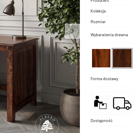
Producent
Kolekcja
Rozmiar
Wybarwienia drewna
Forma dostawy
Dostępność