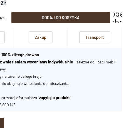
 zł
dodaj
DODAJ DO KOSZYKA
szt.
scho
Zakup
Transport
 100% z litego drewna
.
u z wniesieniem wyceniamy indywidualnie -
zależne od ilości mebli
awy.
na terenie całego kraju.
nie obejmuje wniesienia do mieszkania.
korzystaj z formularza
"zapytaj o produkt"
06 600 148