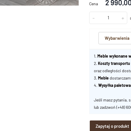
2 990,00
Cena
-
+
Wybarwienia
1.
Meble wykonane w
2.
Koszty transport
oraz odległości dost
3.
Meble
dostarczamy 
4.
Wysyłka paletowa
Jeśli masz pytania, s
lub zadzwoń
(+48) 6
Zapytaj o produkt