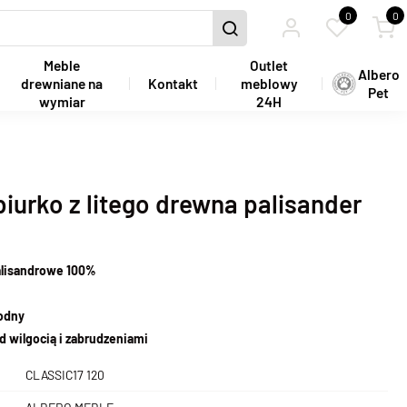
0
0
Meble
Outlet
Albero
drewniane na
Kontakt
meblowy
Pet
wymiar
24H
biurko z litego drewna palisander
alisandrowe 100%
wodny
d wilgocią i zabrudzeniami
CLASSIC17 120