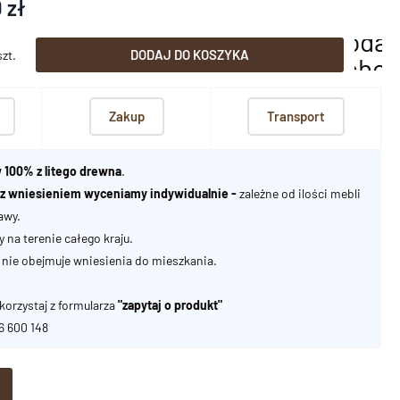
 zł
dodaj
DODAJ DO KOSZYKA
szt.
scho
Zakup
Transport
 100% z litego drewna
.
u z wniesieniem wyceniamy indywidualnie -
zależne od ilości mebli
awy.
na terenie całego kraju.
nie obejmuje wniesienia do mieszkania.
korzystaj z formularza
"zapytaj o produkt"
06 600 148