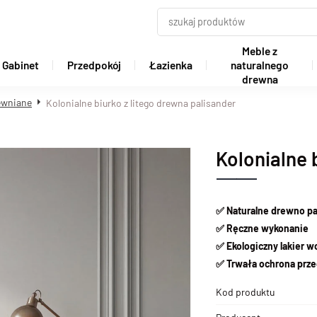
Meble z
Gabinet
Przedpokój
Łazienka
naturalnego
drewna
rewniane
Kolonialne biurko z litego drewna palisander
Kolonialne 
✅
Naturalne drewno p
✅
Ręczne wykonanie
✅
Ekologiczny lakier 
✅
Trwała ochrona prze
Kod produktu