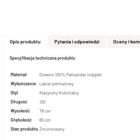
Opis produktu
Pytania i odpowiedzi
Oceny i kom
Specyfikacja techniczna produktu
Materiał
Drewno 100% Palisander Indyjski
Wykończenie
Lakier półmatowy
Styl
Klasyczny Kolonialny
Długość
120
Wysokość
78 cm
Głębokość
65 cm
Stan produktu
Zmontowany