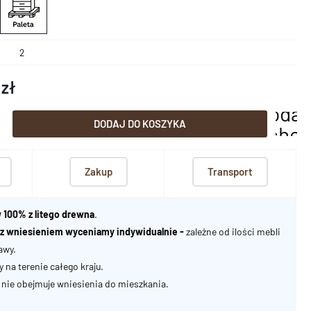
2
 zł
dodaj
DODAJ DO KOSZYKA
scho
Zakup
Transport
 100% z litego drewna
.
u z wniesieniem wyceniamy indywidualnie -
zależne od ilości mebli
awy.
na terenie całego kraju.
nie obejmuje wniesienia do mieszkania.