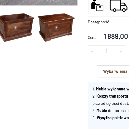
Dostępność
1 889,00
Cena
-
+
Wybarwienia
1.
Meble wykonane w
2.
Koszty transport
oraz odległości dost
3.
Meble
dostarczamy 
4.
Wysyłka paletowa