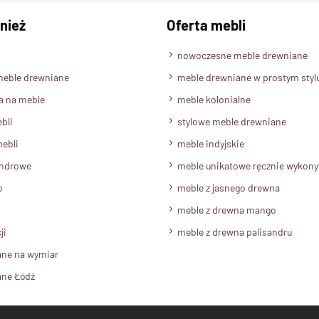
nież
Oferta mebli
nowoczesne meble drewniane
meble drewniane
meble drewniane w prostym styl
a na meble
meble kolonialne
bli
stylowe meble drewniane
ebli
meble indyjskie
androwe
meble unikatowe ręcznie wykon
o
meble z jasnego drewna
meble z drewna mango
ji
meble z drewna palisandru
ane na wymiar
ane Łódź