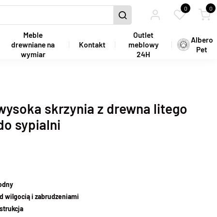
0
0
Meble
Outlet
Albero
drewniane na
Kontakt
meblowy
Pet
wymiar
24H
wysoka skrzynia z drewna litego
do sypialni
wodny
d wilgocią i zabrudzeniami
strukcja