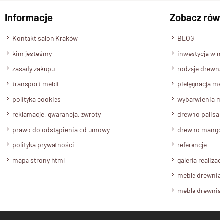
Informacje
Zobacz rów
Kontakt salon Kraków
BLOG
kim jesteśmy
inwestycja w 
zasady zakupu
rodzaje drewn
transport mebli
pielęgnacja me
polityka cookies
wybarwienia m
reklamacje, gwarancja, zwroty
drewno palis
prawo do odstąpienia od umowy
drewno mang
polityka prywatności
referencje
mapa strony html
galeria realizac
meble drewni
meble drewni