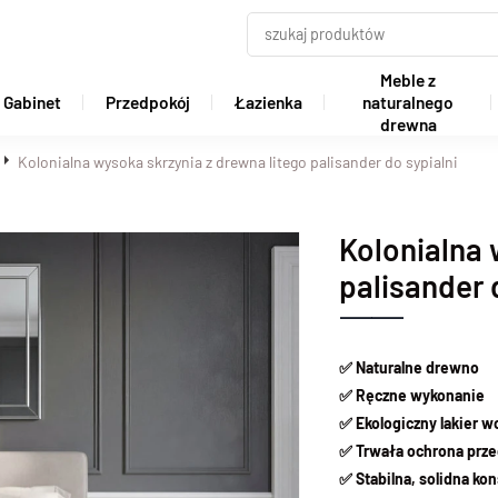
Meble z
Gabinet
Przedpokój
Łazienka
naturalnego
drewna
Kolonialna wysoka skrzynia z drewna litego palisander do sypialni
Kolonialna 
palisander 
✅ Naturalne drewno
✅ Ręczne wykonanie
✅ Ekologiczny lakier 
✅ Trwała ochrona prze
✅ Stabilna, solidna kon