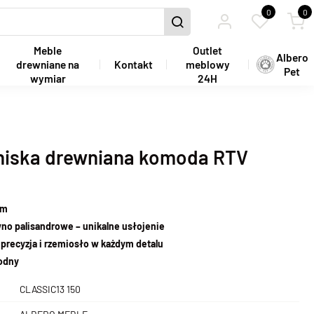
0
0
Meble
Outlet
Albero
drewniane na
Kontakt
meblowy
Pet
wymiar
24H
 niska drewniana komoda RTV
cm
no palisandrowe – unikalne usłojenie
precyzja i rzemiosło w każdym detalu
wodny
CLASSIC13 150