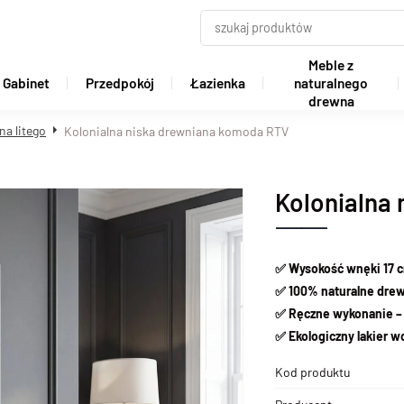
Meble z
Gabinet
Przedpokój
Łazienka
naturalnego
drewna
na litego
Kolonialna niska drewniana komoda RTV
Kolonialna
✅ Wysokość wnęki 17 
✅ 100% naturalne drew
✅ Ręczne wykonanie – 
✅ Ekologiczny lakier 
Kod produktu