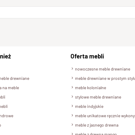
nież
Oferta mebli
nowoczesne meble drewniane
meble drewniane
meble drewniane w prostym styl
a na meble
meble kolonialne
bli
stylowe meble drewniane
ebli
meble indyjskie
androwe
meble unikatowe ręcznie wykon
o
meble z jasnego drewna
meble z drewna mango