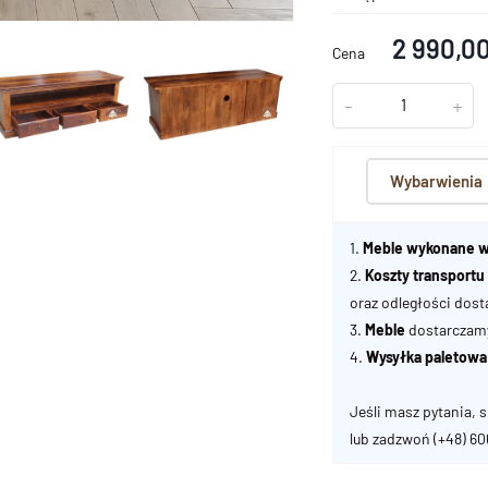
2 990,00
Cena
-
+
Wybarwienia
1.
Meble wykonane w
2.
Koszty transport
oraz odległości dost
3.
Meble
dostarczamy 
4.
Wysyłka paletowa
Jeśli masz pytania, s
lub zadzwoń
(+48) 6