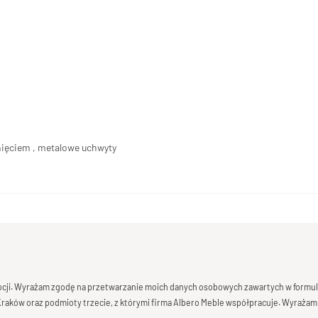
unięciem , metalowe uchwyty
mocji. Wyrażam zgodę na przetwarzanie moich danych osobowych zawartych w formula
 Kraków oraz podmioty trzecie, z którymi firma Albero Meble współpracuje. Wyrażam