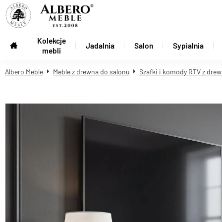
Kolekcje
Jadalnia
Salon
Sypialnia
mebli
Albero Meble
Meble z drewna do salonu
Szafki i komody RTV z drew