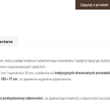
Zapytaj o produkt
entarze
 który nadaje meblowi szlachetnego charakteru i spójnie łączy go stylis
kiem rozpoznawczym całej linii.
7 cm i wysokości 10 cm, osadzone na
tradycyjnych drewnianych prowadn
y
130 × 17 cm
, co zapewnia wygodne użytkowanie.
o podwyższonej odporności
, co gwarantuje trwałość i odporność na cod