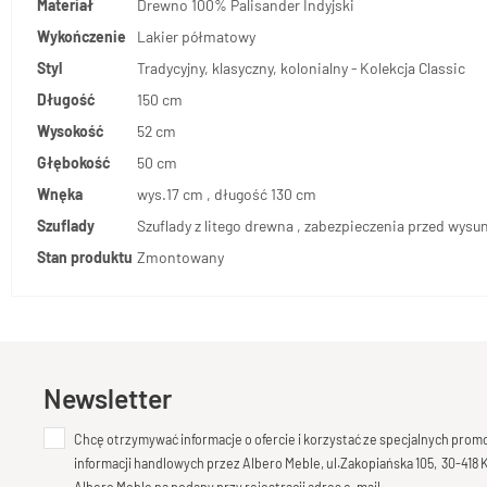
Materiał
Drewno 100% Palisander Indyjski
Wykończenie
Lakier półmatowy
Styl
Tradycyjny, klasyczny, kolonialny - Kolekcja Classic
Długość
150 cm
Wysokość
52 cm
Głębokość
50 cm
Wnęka
wys.17 cm , długość 130 cm
Szuflady
Szuflady z litego drewna , zabezpieczenia przed wys
Stan produktu
Zmontowany
Newsletter
Chcę otrzymywać informacje o ofercie i korzystać ze specjalnych pro
informacji handlowych przez Albero Meble, ul.Zakopiańska 105, 30-418
Albero Meble na podany przy rejestracji adres e-mail.