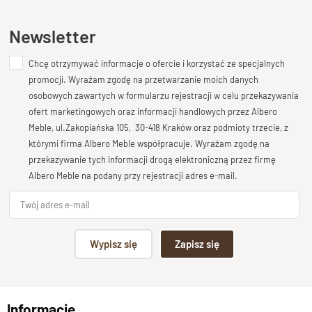
Ten produkt nie posiada jeszcze opinii
Newsletter
Chcę otrzymywać informacje o ofercie i korzystać ze specjalnych
Dodaj opinię o produkcie
promocji. Wyrażam zgodę na przetwarzanie moich danych
Twoja ocena
osobowych zawartych w formularzu rejestracji w celu przekazywania
Bardzo dobry
ofert marketingowych oraz informacji handlowych przez Albero
Meble, ul.Zakopiańska 105, 30-418 Kraków oraz podmioty trzecie, z
Twoja opinia o produkcie
którymi firma Albero Meble współpracuje. Wyrażam zgodę na
przekazywanie tych informacji drogą elektroniczną przez firmę
Albero Meble na podany przy rejestracji adres e-mail.
Podpis
Wypisz się
Zapisz się
np. Agnieszka z Wrocławia, Mateusz z Gdańska
Informacje