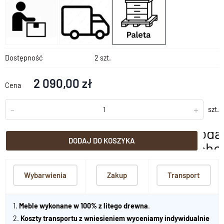
Dostępność
2 szt.
2 090,00 zł
Cena
-
+
szt.
doda
DODAJ DO KOSZYKA
scho
Wybarwienia
Zakup
Transport
1.
Meble wykonane w 100% z litego drewna
.
2.
Koszty transportu z wniesieniem wyceniamy indywidualnie