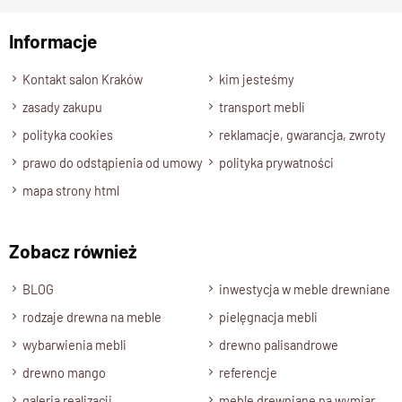
Informacje
Wyślij opinię
Kontakt salon Kraków
kim jesteśmy
zasady zakupu
transport mebli
polityka cookies
reklamacje, gwarancja, zwroty
prawo do odstąpienia od umowy
polityka prywatności
mapa strony html
Zobacz również
BLOG
inwestycja w meble drewniane
rodzaje drewna na meble
pielęgnacja mebli
wybarwienia mebli
drewno palisandrowe
drewno mango
referencje
galeria realizacji
meble drewniane na wymiar