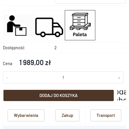
Dostępność
2
1 989,00 zł
Cena
-
+
doda
DODAJ DO KOSZYKA
scho
Wybarwienia
Zakup
Transport