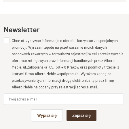
Kupiłeś ten produkt?
Lakier półmatowy
Oceń go!
Styl
Kolekcja classic , meble kolonialne
Ten produkt nie posiada jeszcze opinii
Newsletter
Długość
100 cm
Chcę otrzymywać informacje o ofercie i korzystać ze specjalnych
Dodaj opinię o produkcie
promocji. Wyrażam zgodę na przetwarzanie moich danych
Wysokość
Twoja ocena
osobowych zawartych w formularzu rejestracji w celu przekazywania
75 cm
Bardzo dobry
ofert marketingowych oraz informacji handlowych przez Albero
Głębokość
Meble, ul.Zakopiańska 105, 30-418 Kraków oraz podmioty trzecie, z
Twoja opinia o produkcie
40 cm
którymi firma Albero Meble współpracuje. Wyrażam zgodę na
przekazywanie tych informacji drogą elektroniczną przez firmę
Szuflady
Albero Meble na podany przy rejestracji adres e-mail.
szuflada na prowadnicach drewnianych
Stan produktu
nogi do samodzielnego montażu
Podpis
Wypisz się
Zapisz się
np. Agnieszka z Wrocławia, Mateusz z Gdańska