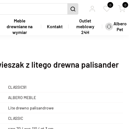
0
0
Meble
Outlet
Albero
drewniane na
Kontakt
meblowy
Pet
wymiar
24H
ieszak z litego drewna palisander
CLASSIC91
ALBERO MEBLE
Lite drewno palisandrowe
CLASSIC
szer.70 / wys.110 / gł.3 cm