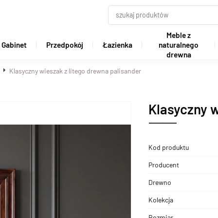
Meble z
Gabinet
Przedpokój
Łazienka
naturalnego
drewna
Klasyczny wieszak z litego drewna palisander
Klasyczny w
Kod produktu
Producent
Drewno
Kolekcja
Rozmiar