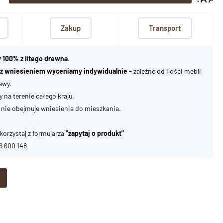
scho
Zakup
Transport
 100% z litego drewna
.
u z wniesieniem wyceniamy indywidualnie -
zależne od ilości mebli
awy.
na terenie całego kraju.
nie obejmuje wniesienia do mieszkania.
korzystaj z formularza
"zapytaj o produkt"
06 600 148