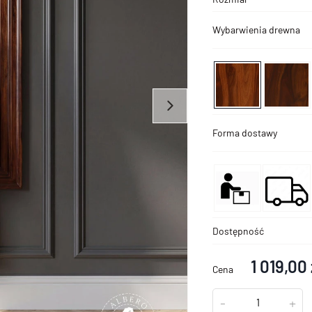
Wybarwienia drewna
Forma dostawy
Dostępność
1 019,00 
Cena
-
+