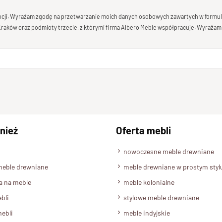
mocji. Wyrażam zgodę na przetwarzanie moich danych osobowych zawartych w formula
 Kraków oraz podmioty trzecie, z którymi firma Albero Meble współpracuje. Wyrażam
nież
Oferta mebli
nowoczesne meble drewniane
meble drewniane
meble drewniane w prostym styl
a na meble
meble kolonialne
bli
stylowe meble drewniane
ebli
meble indyjskie