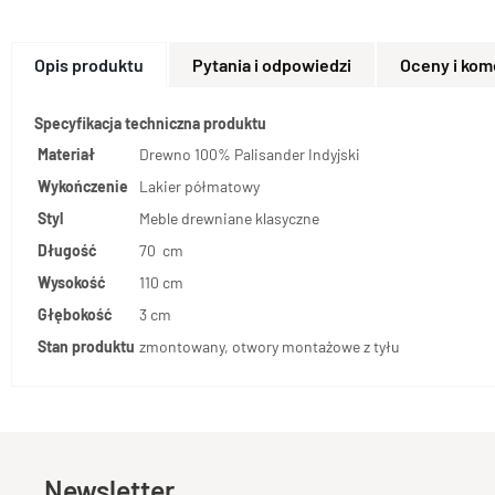
Opis produktu
Pytania i odpowiedzi
Oceny i kom
Specyfikacja techniczna produktu
Materiał
Drewno 100% Palisander Indyjski
Wykończenie
Lakier półmatowy
Styl
Meble drewniane klasyczne
Długość
70 cm
Wysokość
110 cm
Głębokość
3 cm
Stan produktu
zmontowany, otwory montażowe z tyłu
Newsletter