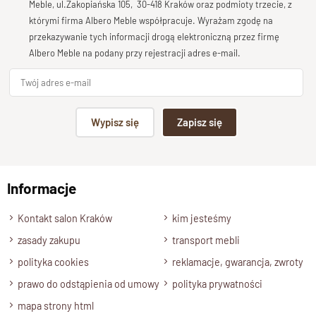
Klasyczny design
został podkreślony poprzez ozdobne
Meble, ul.Zakopiańska 105, 30-418 Kraków oraz podmioty trzecie, z
Twoja opinia o produkcie
którymi firma Albero Meble współpracuje. Wyrażam zgodę na
zwieńczenie, które dodaje mu gracji i wyróżnia go na tle
przekazywanie tych informacji drogą elektroniczną przez firmę
innych mebli biurowych.
Albero Meble na podany przy rejestracji adres e-mail.
Specyfikacja techniczna modelu
Podpis
Materiał
Wypisz się
Zapisz się
Model wykonany w 100% z
drewna litego palisandru
.
Wykończenie
np. Agnieszka z Wrocławia, Mateusz z Gdańska
Produkt został wykończony ekologicznym lakierem
Informacje
półmatowym.
Wyślij opinię
Styl
Kontakt salon Kraków
kim jesteśmy
Regał z przeznaczeniem do wnętrza w stylu klasycznym i
zasady zakupu
transport mebli
tradycyjnym.
polityka cookies
reklamacje, gwarancja, zwroty
Szerokość
prawo do odstąpienia od umowy
polityka prywatności
60 cm.
mapa strony html
Wysokość