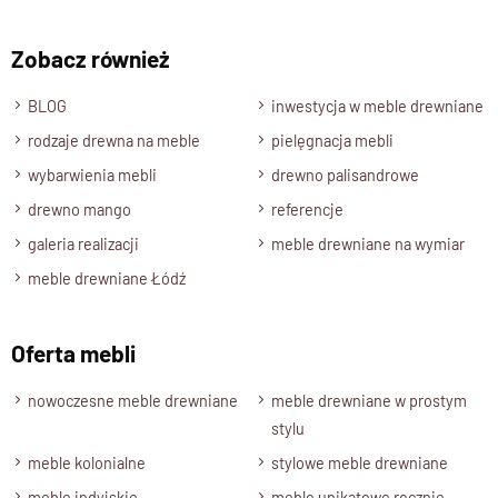
195 cm.
Zobacz również
Głębokość
45 cm.
BLOG
inwestycja w meble drewniane
Zmiana Wymiarów
rodzaje drewna na meble
pielęgnacja mebli
Oferujemy możliwość dostosowania wysokości półek do
wybarwienia mebli
drewno palisandrowe
Twoich indywidualnych potrzeb.
drewno mango
referencje
Półki
galeria realizacji
meble drewniane na wymiar
Wnętrze mebla jest wyposażone w półki ( 4 cm ).
Kolor drewna
meble drewniane Łódź
Drewno Palisander: brąz miodowy, ciemny brąz, naturalny.
Stan produktu
Oferta mebli
Regał nie wymaga montażu, jest wolnostojacy.
nowoczesne meble drewniane
meble drewniane w prostym
stylu
meble kolonialne
stylowe meble drewniane
meble indyjskie
meble unikatowe ręcznie