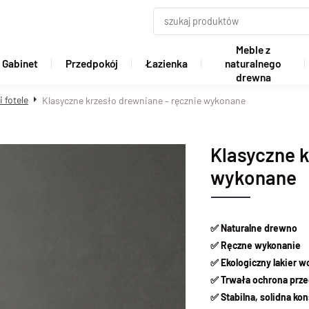
Meble z
Gabinet
Przedpokój
Łazienka
naturalnego
drewna
 fotele
Klasyczne krzesło drewniane – ręcznie wykonane
Klasyczne k
wykonane
✅ Naturalne drewno
✅ Ręczne wykonanie
✅ Ekologiczny lakier 
✅ Trwała ochrona prze
✅ Stabilna, solidna ko