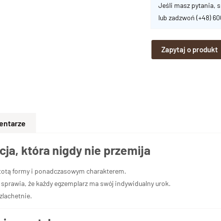
Jeśli masz pytania, s
lub zadzwoń
(+48) 6
Zapytaj o produkt
entarze
ja, która nigdy nie przemija
totą formy i ponadczasowym charakterem.
 sprawia, że każdy egzemplarz ma swój indywidualny urok.
zlachetnie.