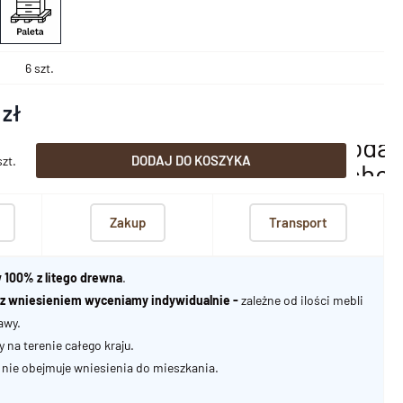
6 szt.
 zł
dodaj
DODAJ DO KOSZYKA
szt.
scho
Zakup
Transport
 100% z litego drewna
.
u z wniesieniem wyceniamy indywidualnie -
zależne od ilości mebli
awy.
na terenie całego kraju.
nie obejmuje wniesienia do mieszkania.