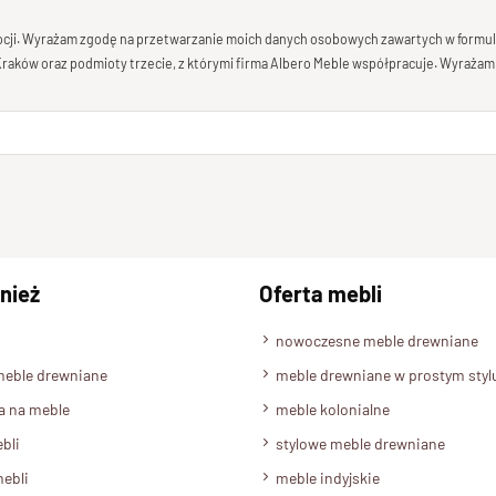
mocji. Wyrażam zgodę na przetwarzanie moich danych osobowych zawartych w formula
 Kraków oraz podmioty trzecie, z którymi firma Albero Meble współpracuje. Wyrażam
nież
Oferta mebli
nowoczesne meble drewniane
meble drewniane
meble drewniane w prostym styl
a na meble
meble kolonialne
bli
stylowe meble drewniane
ebli
meble indyjskie