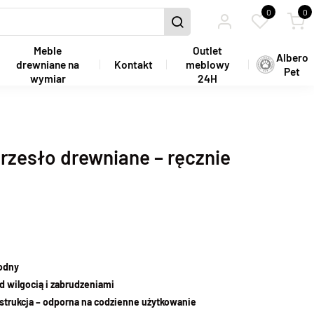
0
0
Meble
Outlet
Albero
drewniane na
Kontakt
meblowy
Pet
wymiar
24H
rzesło drewniane – ręcznie
wodny
d wilgocią i zabrudzeniami
nstrukcja – odporna na codzienne użytkowanie