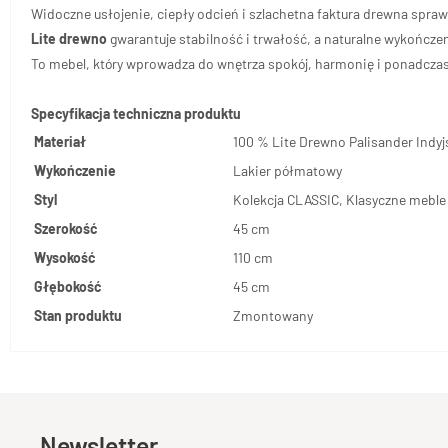
Widoczne usłojenie, ciepły odcień i szlachetna faktura drewna sprawi
Lite drewno
gwarantuje stabilność i trwałość, a naturalne wykończe
To mebel, który wprowadza do wnętrza spokój, harmonię i ponadcza
Specyfikacja techniczna produktu
Materiał
100 % Lite Drewno Palisander Indyj
Wykończenie
Lakier półmatowy
Styl
Kolekcja CLASSIC, Klasyczne meble
Szerokość
45 cm
Wysokość
110 cm
Głębokość
45 cm
Stan produktu
Zmontowany
Newsletter