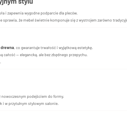
yjnym stylu
sła i zapewnia wygodne podparcie dla pleców.
nie sprawia, że mebel świetnie komponuje się z wystrojem zarówno tradycy
o drewna
, co gwarantuje trwałość i wyjątkową estetykę.
ną całość — elegancką, ale bez zbędnego przepychu.
.
ę z nowoczesnym podejściem do formy.
ak i w przytulnym stylowym salonie.