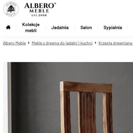
Kolekcje
Jadalnia
Salon
Sypialnia
mebli
Albero Meble
Meble z drewna do jadalni i kuchni
Krzesła drewniane i