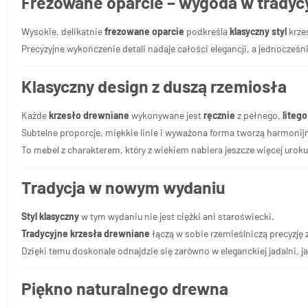
Frezowane oparcie – wygoda w tradyc
Wysokie, delikatnie
frezowane oparcie
podkreśla
klasyczny styl
krze
Precyzyjne wykończenie detali nadaje całości elegancji, a jednocześ
Klasyczny design z duszą rzemiosła
Każde
krzesło drewniane
wykonywane jest
ręcznie
z pełnego,
liteg
Subtelne proporcje, miękkie linie i wyważona forma tworzą harmonij
To mebel z charakterem, który z wiekiem nabiera jeszcze więcej uroku
Tradycja w nowym wydaniu
Styl klasyczny
w tym wydaniu nie jest ciężki ani staroświecki.
Tradycyjne krzesła drewniane
łączą w sobie rzemieślniczą precyzj
Dzięki temu doskonale odnajdzie się zarówno w eleganckiej jadalni, j
Piękno naturalnego drewna