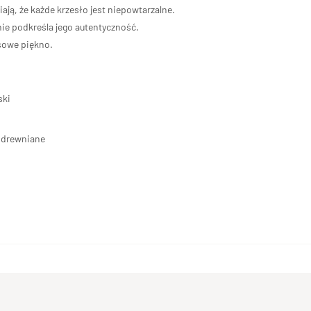
ają, że każde krzesło jest niepowtarzalne.
nie podkreśla jego autentyczność.
sowe piękno.
ski
 drewniane