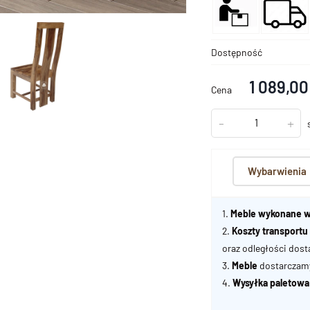
Dostępność
1 089,00
Cena
-
+
Wybarwienia
1.
Meble wykonane w
2.
Koszty transport
oraz odległości dost
3.
Meble
dostarczamy 
4.
Wysyłka paletowa