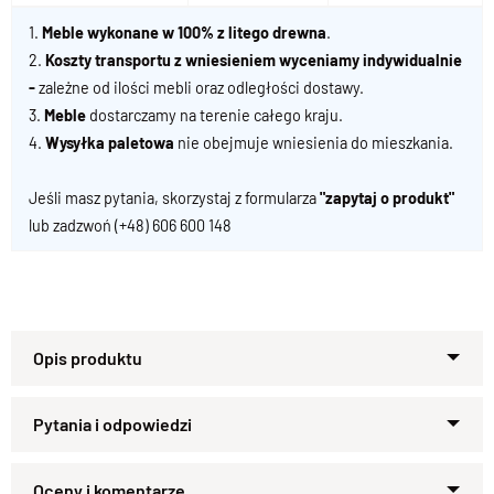
1.
Meble wykonane w 100% z litego drewna
.
2.
Koszty transportu z wniesieniem wyceniamy indywidualnie
-
zależne od ilości mebli oraz odległości dostawy.
3.
Meble
dostarczamy na terenie całego kraju.
4.
Wysyłka paletowa
nie obejmuje wniesienia do mieszkania.
Jeśli masz pytania, skorzystaj z formularza
"zapytaj o produkt"
lub zadzwoń
(+48) 606 600 148
Klasyczne krzesło drewniane –
elegancja, która nigdy nie
przemija