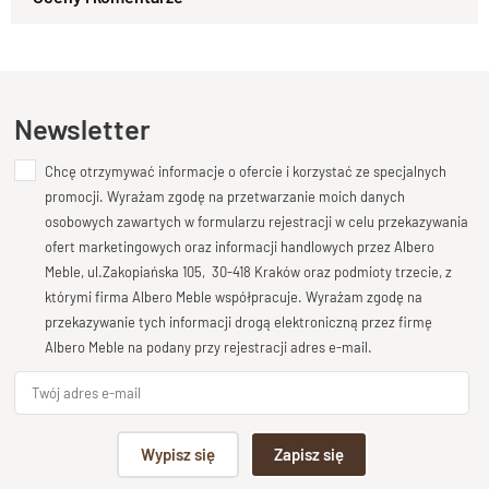
Zapytaj o produkt
Klasyczne krzesło z litego drewna z kolekcji
Kupiłeś ten produkt?
Oceń go!
CLASSIC
zachwyca prostotą formy i ponadczasowym
charakterem.
Ten produkt nie posiada jeszcze opinii
Naturalne drewno
nadaje mu ciepła i solidności, a ręczne
Newsletter
wykonanie sprawia, że każdy egzemplarz ma swój
indywidualny urok.
Chcę otrzymywać informacje o ofercie i korzystać ze specjalnych
Dodaj opinię o produkcie
To model, który nie poddaje się modom — zawsze wygląda
promocji. Wyrażam zgodę na przetwarzanie moich danych
Twoja ocena
stylowo i szlachetnie.
osobowych zawartych w formularzu rejestracji w celu przekazywania
Bardzo dobry
ofert marketingowych oraz informacji handlowych przez Albero
Meble, ul.Zakopiańska 105, 30-418 Kraków oraz podmioty trzecie, z
Frezowane oparcie – wygoda w
Twoja opinia o produkcie
którymi firma Albero Meble współpracuje. Wyrażam zgodę na
tradycyjnym stylu
przekazywanie tych informacji drogą elektroniczną przez firmę
Albero Meble na podany przy rejestracji adres e-mail.
Wysokie, delikatnie
frezowane oparcie
podkreśla
klasyczny
styl
krzesła i zapewnia wygodne podparcie dla pleców.
Precyzyjne wykończenie detali nadaje całości elegancji, a
Podpis
jednocześnie sprawia, że mebel świetnie komponuje się z
Wypisz się
Zapisz się
wystrojem zarówno tradycyjnym, jak i nowoczesnym.