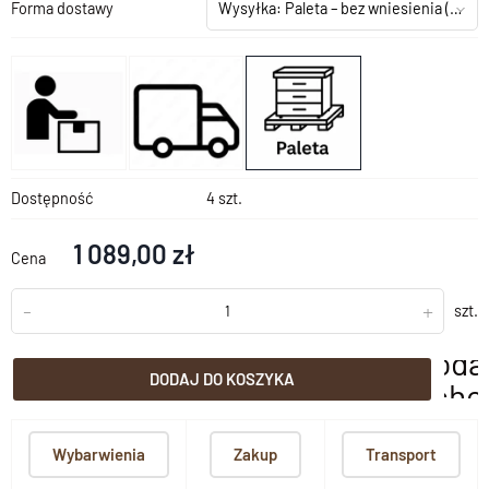
Forma dostawy
Wysyłka: Paleta – bez wniesienia
(+199,00 zł)
Dostępność
4 szt.
1 089,00 zł
Cena
-
+
szt.
doda
DODAJ DO KOSZYKA
scho
Wybarwienia
Zakup
Transport