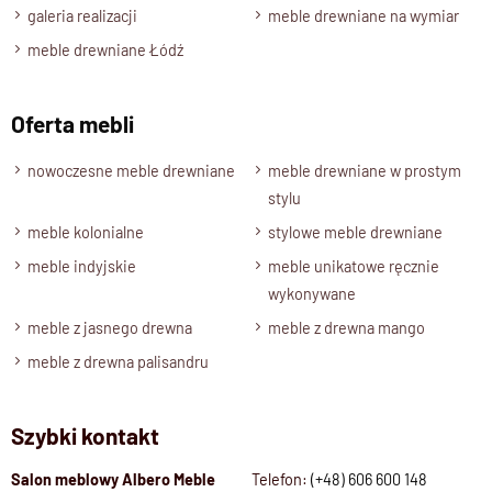
jadalni, jak i w przytulnym stylowym salonie.
galeria realizacji
meble drewniane na wymiar
meble drewniane Łódź
Piękno naturalnego drewna
Oferta mebli
Widoczne usłojenie, ciepły odcień i szlachetna faktura
drewna sprawiają, że każde krzesło jest niepowtarzalne.
nowoczesne meble drewniane
meble drewniane w prostym
Lite drewno
gwarantuje stabilność i trwałość, a naturalne
stylu
wykończenie podkreśla jego autentyczność.
To mebel, który wprowadza do wnętrza spokój, harmonię i
meble kolonialne
stylowe meble drewniane
ponadczasowe piękno.
meble indyjskie
meble unikatowe ręcznie
wykonywane
Specyfikacja techniczna produktu
meble z jasnego drewna
meble z drewna mango
Materiał
100 % Lite Drewno Palisander Indyj
meble z drewna palisandru
Wykończenie
Lakier półmatowy
Styl
Kolekcja CLASSIC, Klasyczne mebl
Szybki kontakt
Szerokość
45 cm
Wysokość
110 cm
Salon meblowy Albero Meble
Telefon:
(+48) 606 600 148