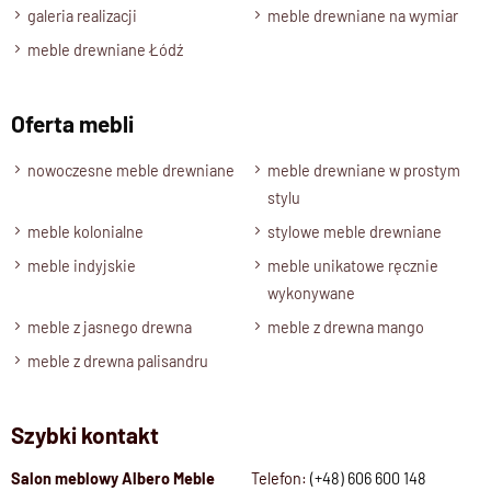
jadalni, jak i w przytulnym stylowym salonie.
galeria realizacji
meble drewniane na wymiar
meble drewniane Łódź
Piękno naturalnego drewna
Oferta mebli
Widoczne usłojenie, ciepły odcień i szlachetna faktura
drewna sprawiają, że każde krzesło jest niepowtarzalne.
nowoczesne meble drewniane
meble drewniane w prostym
Lite drewno
gwarantuje stabilność i trwałość, a naturalne
stylu
wykończenie podkreśla jego autentyczność.
To mebel, który wprowadza do wnętrza spokój, harmonię i
meble kolonialne
stylowe meble drewniane
ponadczasowe piękno.
meble indyjskie
meble unikatowe ręcznie
wykonywane
Specyfikacja techniczna produktu
meble z jasnego drewna
meble z drewna mango
Materiał
100 % Lite Drewno Palisander Indyj
meble z drewna palisandru
Wykończenie
Lakier półmatowy
Styl
Kolekcja CLASSIC, Klasyczne mebl
Szybki kontakt
Szerokość
45 cm
Wysokość
110 cm
Salon meblowy Albero Meble
Telefon:
(+48) 606 600 148