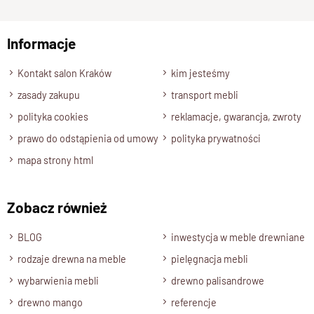
np. Agnieszka z Wrocławia, Mateusz z Gdańska
Klasyczny design z duszą
Informacje
rzemiosła
Wyślij opinię
Kontakt salon Kraków
kim jesteśmy
Każde
krzesło drewniane
wykonywane jest
ręcznie
z
zasady zakupu
transport mebli
pełnego,
litego drewna
, co gwarantuje trwałość i wyjątkową
estetykę.
polityka cookies
reklamacje, gwarancja, zwroty
Subtelne proporcje, miękkie linie i wyważona forma tworzą
prawo do odstąpienia od umowy
polityka prywatności
harmonijną całość — elegancką, ale bez zbędnego przepychu.
mapa strony html
To mebel z charakterem, który z wiekiem nabiera jeszcze
więcej uroku.
Zobacz również
Tradycja w nowym wydaniu
BLOG
inwestycja w meble drewniane
Styl klasyczny
w tym wydaniu nie jest ciężki ani staroświecki.
rodzaje drewna na meble
pielęgnacja mebli
Tradycyjne krzesła drewniane
łączą w sobie rzemieślniczą
wybarwienia mebli
drewno palisandrowe
precyzję z nowoczesnym podejściem do formy.
drewno mango
referencje
Dzięki temu doskonale odnajdzie się zarówno w eleganckiej