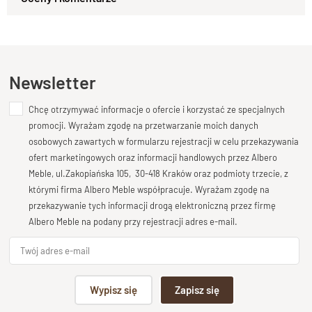
Zapytaj o produkt
Klasyczne krzesło z litego drewna z kolekcji
Kupiłeś ten produkt?
Oceń go!
CLASSIC
zachwyca prostotą formy i ponadczasowym
charakterem.
Ten produkt nie posiada jeszcze opinii
Naturalne drewno
nadaje mu ciepła i solidności, a ręczne
Newsletter
wykonanie sprawia, że każdy egzemplarz ma swój
indywidualny urok.
Chcę otrzymywać informacje o ofercie i korzystać ze specjalnych
Dodaj opinię o produkcie
To model, który nie poddaje się modom — zawsze wygląda
promocji. Wyrażam zgodę na przetwarzanie moich danych
Twoja ocena
stylowo i szlachetnie.
osobowych zawartych w formularzu rejestracji w celu przekazywania
Bardzo dobry
ofert marketingowych oraz informacji handlowych przez Albero
Meble, ul.Zakopiańska 105, 30-418 Kraków oraz podmioty trzecie, z
Frezowane oparcie – wygoda w
Twoja opinia o produkcie
którymi firma Albero Meble współpracuje. Wyrażam zgodę na
tradycyjnym stylu
przekazywanie tych informacji drogą elektroniczną przez firmę
Albero Meble na podany przy rejestracji adres e-mail.
Wysokie, delikatnie
frezowane oparcie
podkreśla
klasyczny
styl
krzesła i zapewnia wygodne podparcie dla pleców.
Precyzyjne wykończenie detali nadaje całości elegancji, a
Podpis
jednocześnie sprawia, że mebel świetnie komponuje się z
Wypisz się
Zapisz się
wystrojem zarówno tradycyjnym, jak i nowoczesnym.