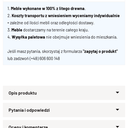
1.
Meble wykonane w 100% z litego drewna
.
2.
Koszty transportu z wniesieniem wyceniamy indywidualnie
-
zależne od ilości mebli oraz odległości dostawy.
3.
Meble
dostarczamy na terenie całego kraju.
4.
Wysyłka paletowa
nie obejmuje wniesienia do mieszkania.
Jeśli masz pytania, skorzystaj z formularza
"zapytaj o produkt"
lub zadzwoń
(+48) 606 600 148
Klasyczne krzesło drewniane –
elegancja, która nigdy nie
przemija