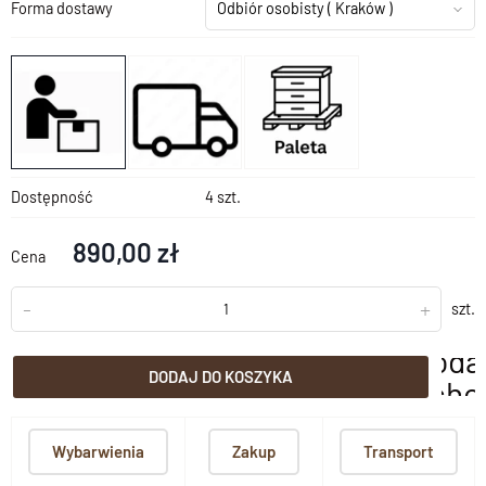
Forma dostawy
Odbiór osobisty
( Kraków )
Dostępność
4 szt.
890,00 zł
Cena
-
+
szt.
doda
DODAJ DO KOSZYKA
scho
Wybarwienia
Zakup
Transport