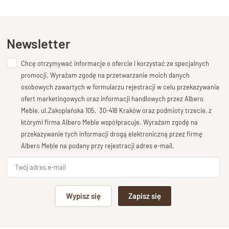
Kupiłeś ten produkt?
Oceń go!
stolarskiego i naturalnego piękna litego drewna. Jego
klasyczna forma, subtelne detale oraz wyrazista bryła
sprawiają, że jest to mebel, który wnosi do sypialni atmosferę
Ten produkt nie posiada jeszcze opinii
Newsletter
spokoju, ciepła i solidności.
Charakterystyczne
wezgłowie z delikatnym gzymsem
,
Chcę otrzymywać informacje o ofercie i korzystać ze specjalnych
Dodaj opinię o produkcie
masywna rama oraz lekko frezowane elementy boczne
promocji. Wyrażam zgodę na przetwarzanie moich danych
podkreślają
szlachetny charakter mebla
, który doskonale
Twoja ocena
osobowych zawartych w formularzu rejestracji w celu przekazywania
komponuje się zarówno z aranżacjami klasycznymi, jak i
Bardzo dobry
ofert marketingowych oraz informacji handlowych przez Albero
rustykalnymi czy vintage.
Meble, ul.Zakopiańska 105, 30-418 Kraków oraz podmioty trzecie, z
Twoja opinia o produkcie
W całości wykonane z
litego drewna palisandru (sheesham)
,
którymi firma Albero Meble współpracuje. Wyrażam zgodę na
łóżko CLASSIC zachwyca
naturalnym usłojeniem
i ciepłą,
przekazywanie tych informacji drogą elektroniczną przez firmę
głęboką barwą. Nie posiada pojemnika ani podnośnika – to
Albero Meble na podany przy rejestracji adres e-mail.
świadomy wybór dla tych, którzy cenią
otwartą przestrzeń
pod łóżkiem i łatwość w utrzymaniu porządku
.
Podpis
Wypisz się
Zapisz się
Cechy produktu:
np. Agnieszka z Wrocławia, Mateusz z Gdańska
Wykonane w 100% z
litego drewna naturalnego