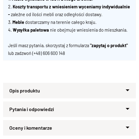
2.
Koszty transportu z wniesieniem wyceniamy indywidualnie
-
zależne od ilości mebli oraz odległości dostawy.
3.
Meble
dostarczamy na terenie całego kraju.
4.
Wysyłka paletowa
nie obejmuje wniesienia do mieszkania.
Jeśli masz pytania, skorzystaj z formularza
"zapytaj o produkt"
lub zadzwoń
(+48) 606 600 148
Łóżko CLASSIC z litego drewna –
ponadczasowa elegancja w Twojej
sypialni
Zapytaj o produkt
Łóżko
CLASSIC
to ukłon w stronę tradycji, kunsztu