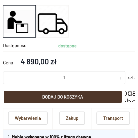
Dostępność
dostępne
4 890,00 zł
Cena
-
+
szt.
doda
DODAJ DO KOSZYKA
scho
Wybarwienia
Zakup
Transport
1.
Meble wykonane w 100% z litego drewna
.