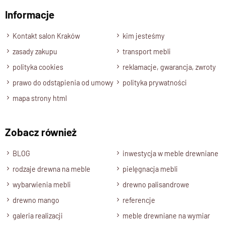
(palisander)
Informacje
Wyślij opinię
Ponadczasowy, klasyczny design
z ozdobnym
wezgłowiem i wyraźnym gzymsem
Kontakt salon Kraków
kim jesteśmy
Stabilna,
pełna rama drewniana pod materac
zasady zakupu
transport mebli
Widoczne, naturalne usłojenie drewna – każdy
polityka cookies
reklamacje, gwarancja, zwroty
egzemplarz jest unikatowy
prawo do odstąpienia od umowy
polityka prywatności
Wykończenie:
półmat
, wydobywający głębię koloru i
struktury drewna
mapa strony html
Idealne do wnętrz w stylu
klasycznym, rustykalnym,
retro lub cottage
Zobacz również
Dostępne rozmiary:
160x200 cm i 180x200 cm
BLOG
inwestycja w meble drewniane
rodzaje drewna na meble
pielęgnacja mebli
Łóżko CLASSIC to solidna baza dla każdej sypialni – piękne,
trwałe i odporne na zmieniające się trendy.
wybarwienia mebli
drewno palisandrowe
To nie tylko mebel, ale
inwestycja w komfort i ponadczasowy
drewno mango
referencje
styl
.
galeria realizacji
meble drewniane na wymiar