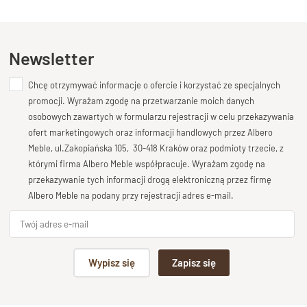
Kupiłeś ten produkt?
Oceń go!
stolarskiego i naturalnego piękna litego drewna. Jego
klasyczna forma, subtelne detale oraz wyrazista bryła
sprawiają, że jest to mebel, który wnosi do sypialni atmosferę
Ten produkt nie posiada jeszcze opinii
Newsletter
spokoju, ciepła i solidności.
Charakterystyczne
wezgłowie z delikatnym gzymsem
,
Chcę otrzymywać informacje o ofercie i korzystać ze specjalnych
Dodaj opinię o produkcie
masywna rama oraz lekko frezowane elementy boczne
promocji. Wyrażam zgodę na przetwarzanie moich danych
podkreślają
szlachetny charakter mebla
, który doskonale
Twoja ocena
osobowych zawartych w formularzu rejestracji w celu przekazywania
komponuje się zarówno z aranżacjami klasycznymi, jak i
Bardzo dobry
ofert marketingowych oraz informacji handlowych przez Albero
rustykalnymi czy vintage.
Meble, ul.Zakopiańska 105, 30-418 Kraków oraz podmioty trzecie, z
Twoja opinia o produkcie
W całości wykonane z
litego drewna palisandru (sheesham)
,
którymi firma Albero Meble współpracuje. Wyrażam zgodę na
łóżko CLASSIC zachwyca
naturalnym usłojeniem
i ciepłą,
przekazywanie tych informacji drogą elektroniczną przez firmę
głęboką barwą. Nie posiada pojemnika ani podnośnika – to
Albero Meble na podany przy rejestracji adres e-mail.
świadomy wybór dla tych, którzy cenią
otwartą przestrzeń
pod łóżkiem i łatwość w utrzymaniu porządku
.
Podpis
Wypisz się
Zapisz się
Cechy produktu:
np. Agnieszka z Wrocławia, Mateusz z Gdańska
Wykonane w 100% z
litego drewna naturalnego