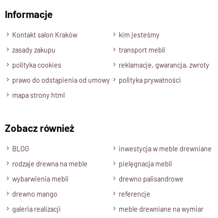
(palisander)
Informacje
Wyślij opinię
Ponadczasowy, klasyczny design
z ozdobnym
wezgłowiem i wyraźnym gzymsem
Kontakt salon Kraków
kim jesteśmy
Stabilna,
pełna rama drewniana pod materac
zasady zakupu
transport mebli
Widoczne, naturalne usłojenie drewna – każdy
polityka cookies
reklamacje, gwarancja, zwroty
egzemplarz jest unikatowy
prawo do odstąpienia od umowy
polityka prywatności
Wykończenie:
półmat
, wydobywający głębię koloru i
struktury drewna
mapa strony html
Idealne do wnętrz w stylu
klasycznym, rustykalnym,
retro lub cottage
Zobacz również
Dostępne rozmiary:
160x200 cm i 180x200 cm
BLOG
inwestycja w meble drewniane
rodzaje drewna na meble
pielęgnacja mebli
Łóżko CLASSIC to solidna baza dla każdej sypialni – piękne,
trwałe i odporne na zmieniające się trendy.
wybarwienia mebli
drewno palisandrowe
To nie tylko mebel, ale
inwestycja w komfort i ponadczasowy
drewno mango
referencje
styl
.
galeria realizacji
meble drewniane na wymiar