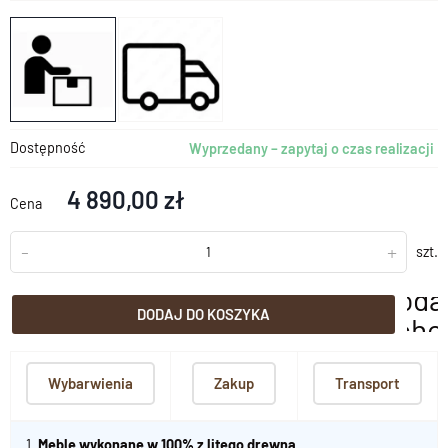
Dostępność
Wyprzedany – zapytaj o czas realizacji
4 890,00 zł
Cena
-
+
szt.
doda
DODAJ DO KOSZYKA
scho
Wybarwienia
Zakup
Transport
1.
Meble wykonane w 100% z litego drewna
.