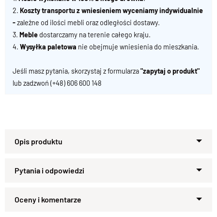
2.
Koszty transportu z wniesieniem wyceniamy indywidualnie
-
zależne od ilości mebli oraz odległości dostawy.
3.
Meble
dostarczamy na terenie całego kraju.
4.
Wysyłka paletowa
nie obejmuje wniesienia do mieszkania.
Jeśli masz pytania, skorzystaj z formularza
"zapytaj o produkt"
lub zadzwoń
(+48) 606 600 148
Łóżko CLASSIC z litego drewna –
ponadczasowa elegancja w Twojej
sypialni
Zapytaj o produkt
Łóżko
CLASSIC
to ukłon w stronę tradycji, kunsztu