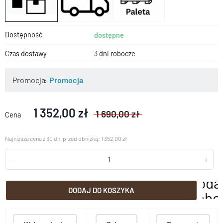
Dostępność
dostępne
Czas dostawy
3 dni robocze
Promocja
Promocja
1 352,00 zł
1 690,00 zł
Cena
Najniższa cena z 30 dni przed obniżką: 1 352,00 zł
-
+
doda
DODAJ DO KOSZYKA
scho