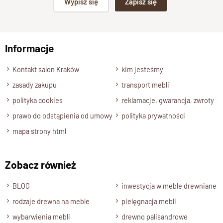
Wypisz się
Zapisz się
np. Agnieszka z Wrocławia, Mateusz z Gdańska
Informacje
Wyślij opinię
Kontakt salon Kraków
kim jesteśmy
zasady zakupu
transport mebli
polityka cookies
reklamacje, gwarancja, zwroty
prawo do odstąpienia od umowy
polityka prywatności
mapa strony html
Zobacz również
BLOG
inwestycja w meble drewniane
rodzaje drewna na meble
pielęgnacja mebli
wybarwienia mebli
drewno palisandrowe