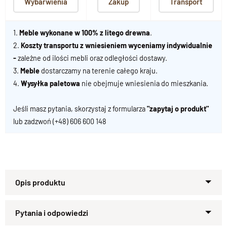
Wybarwienia
Zakup
Transport
1.
Meble wykonane w 100% z litego drewna
.
2.
Koszty transportu z wniesieniem wyceniamy indywidualnie
-
zależne od ilości mebli oraz odległości dostawy.
3.
Meble
dostarczamy na terenie całego kraju.
4.
Wysyłka paletowa
nie obejmuje wniesienia do mieszkania.
Jeśli masz pytania, skorzystaj z formularza
"zapytaj o produkt"
lub zadzwoń
(+48) 606 600 148
Lite Drewno
: 100 % PALISANDER .
Wykończenie
: Lakier półmat .