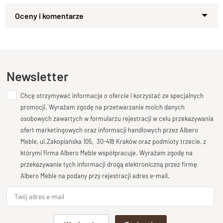
Zapytaj o produkt
Kupiłeś ten produkt?
Oceń go!
Ten produkt nie posiada jeszcze opinii
Newsletter
Chcę otrzymywać informacje o ofercie i korzystać ze specjalnych
Dodaj opinię o produkcie
promocji. Wyrażam zgodę na przetwarzanie moich danych
Twoja ocena
osobowych zawartych w formularzu rejestracji w celu przekazywania
Bardzo dobry
ofert marketingowych oraz informacji handlowych przez Albero
Meble, ul.Zakopiańska 105, 30-418 Kraków oraz podmioty trzecie, z
Twoja opinia o produkcie
którymi firma Albero Meble współpracuje. Wyrażam zgodę na
przekazywanie tych informacji drogą elektroniczną przez firmę
Albero Meble na podany przy rejestracji adres e-mail.
Podpis