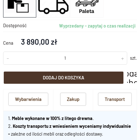
Dostępność
Wyprzedany – zapytaj o czas realizacji
3 890,00 zł
Cena
-
+
szt.
doda
DODAJ DO KOSZYKA
scho
Wybarwienia
Zakup
Transport
1.
Meble wykonane w 100% z litego drewna
.
2.
Koszty transportu z wniesieniem wyceniamy indywidualnie
-
zależne od ilości mebli oraz odległości dostawy.