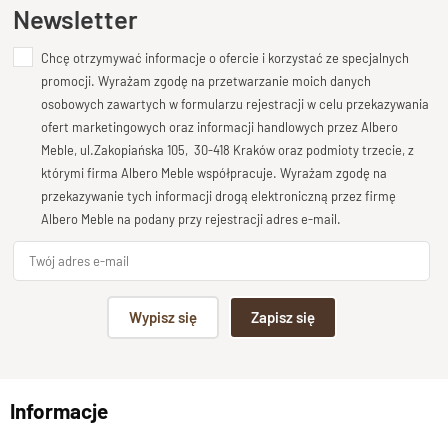
Ten produkt nie posiada jeszcze opinii
Newsletter
Chcę otrzymywać informacje o ofercie i korzystać ze specjalnych
Dodaj opinię o produkcie
promocji. Wyrażam zgodę na przetwarzanie moich danych
Twoja ocena
osobowych zawartych w formularzu rejestracji w celu przekazywania
Bardzo dobry
ofert marketingowych oraz informacji handlowych przez Albero
Meble, ul.Zakopiańska 105, 30-418 Kraków oraz podmioty trzecie, z
Twoja opinia o produkcie
którymi firma Albero Meble współpracuje. Wyrażam zgodę na
przekazywanie tych informacji drogą elektroniczną przez firmę
Albero Meble na podany przy rejestracji adres e-mail.
Podpis
Wypisz się
Zapisz się
np. Agnieszka z Wrocławia, Mateusz z Gdańska
Informacje
Wyślij opinię