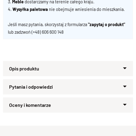
3.
Meble
dostarczamy na terenie całego kraju.
4.
Wysyłka paletowa
nie obejmuje wniesienia do mieszkania.
Jeśli masz pytania, skorzystaj z formularza
"zapytaj o produkt"
lub zadzwoń
(+48) 606 600 148
Ława - kolekcja CLASSIC
Lite Drewno
: 100 % PALISANDER .
Wykończenie
: Lakier satynowy półmat .
Zapytaj o produkt
Kupiłeś ten produkt?
Oceń go!