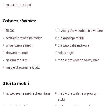
Szerokość
mapa strony html
60 cm.
Wysokość
Zobacz również
195 cm.
BLOG
inwestycja w meble drewniane
Głębokość
rodzaje drewna na meble
pielęgnacja mebli
45 cm.
wybarwienia mebli
drewno palisandrowe
Półki
Wnętrze mebla w części przeszklonej jest wyposażone w
drewno mango
referencje
półki, półki są stałe.
galeria realizacji
meble drewniane na wymiar
Drzwi
meble drewniane Łódź
Witryna ma cztery drzwi, z których górne są przeszklone,
a dolne wyposażone w eleganckie,
Oferta mebli
drewniane panele utrzymane w klasycznym stylu.
Kolor drewna
nowoczesne meble drewniane
meble drewniane w prostym
Drewno Palisander: brąz, ciemny brąz, naturalny.
stylu
Stan produktu