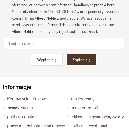
Ozdobne
gzymsy
i listwy dodają jej klasycznego uroku,
Bardzo dobry
ofert marketingowych oraz informacji handlowych przez Albero
czyniąc ją ponadczasowym elementem wystroju wnętrz.
Meble, ul.Zakopiańska 105, 30-418 Kraków oraz podmioty trzecie, z
Twoja opinia o produkcie
którymi firma Albero Meble współpracuje. Wyrażam zgodę na
przekazywanie tych informacji drogą elektroniczną przez firmę
Dzięki swojej eleganckiej formie i ozdobnym detalom, witryna
Albero Meble na podany przy rejestracji adres e-mail.
idealnie komponuje się z
tradycyjnymi
wnętrzami
, wnosząc
do nich ciepło i ponadczasową estetykę. Idealna
do
salonu
lub
jadalni
, gdzie stanie się centralnym punktem
Podpis
dekoracyjnym.
Wypisz się
Zapisz się
Specyfikacja techniczna modelu
np. Agnieszka z Wrocławia, Mateusz z Gdańska
Materiał
Informacje
Wyślij opinię
Drewno 100% Palisander indyjski.
Kontakt salon Kraków
kim jesteśmy
Wykończenie
zasady zakupu
transport mebli
Lakier satynowy półmat.
polityka cookies
reklamacje, gwarancja, zwroty
Styl
prawo do odstąpienia od umowy
polityka prywatności
Klasyczny, kolonialny, tradycyjny.