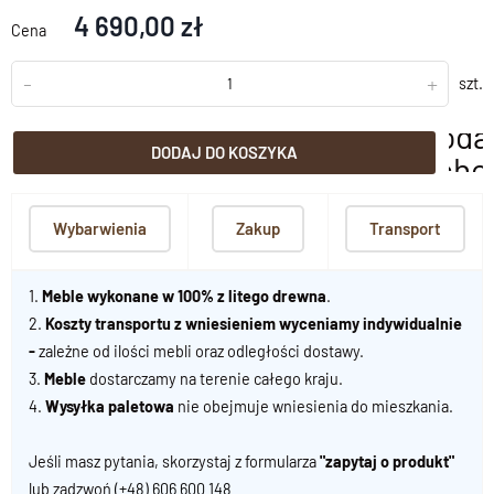
4 690,00 zł
Cena
-
+
szt.
doda
DODAJ DO KOSZYKA
scho
Wybarwienia
Zakup
Transport
1.
Meble wykonane w 100% z litego drewna
.
2.
Koszty transportu z wniesieniem wyceniamy indywidualnie
-
zależne od ilości mebli oraz odległości dostawy.
3.
Meble
dostarczamy na terenie całego kraju.
4.
Wysyłka paletowa
nie obejmuje wniesienia do mieszkania.
Jeśli masz pytania, skorzystaj z formularza
"zapytaj o produkt"
lub zadzwoń
(+48) 606 600 148