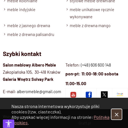
meble kolonialne
stylowe meble drewniane
Zmontowany, wolnostojący.
meble indyjskie
meble unikatowe ręcznie
wykonywane
meble z jasnego drewna
meble z drewna mango
meble z drewna palisandru
Szybki kontakt
Salon meblowy Albero Meble
Telefon:
(+48) 606 600 148
Zakopiańska 105, 30-418 Kraków
pon-pt: 11:00-18:00 sobota
Galeria Wnętrz Solvay Park
11.00-15.00
E-mail:
alberomeble@gmail.com
Nasza strona internetowa wykorzystuje pliki
cookies (tzw. ciasteczka).
✕
Wszystkie prawa zastrzeżone © 2026
E-Commerce platform by
Aby uzyskać więcej informacji na stronie:
Polityka
Cookies
.
Albero Meble
Graff.pl