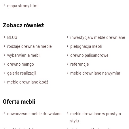
Szerokość
mapa strony html
60 cm.
Wysokość
Zobacz również
195 cm.
BLOG
inwestycja w meble drewniane
Głębokość
rodzaje drewna na meble
pielęgnacja mebli
45 cm.
wybarwienia mebli
drewno palisandrowe
Półki
Wnętrze mebla w części przeszklonej jest wyposażone w
drewno mango
referencje
półki, półki są stałe.
galeria realizacji
meble drewniane na wymiar
Drzwi
meble drewniane Łódź
Witryna ma cztery drzwi, z których górne są przeszklone,
a dolne wyposażone w eleganckie,
Oferta mebli
drewniane panele utrzymane w klasycznym stylu.
Kolor drewna
nowoczesne meble drewniane
meble drewniane w prostym
Drewno Palisander: brąz, ciemny brąz, naturalny.
stylu
Stan produktu