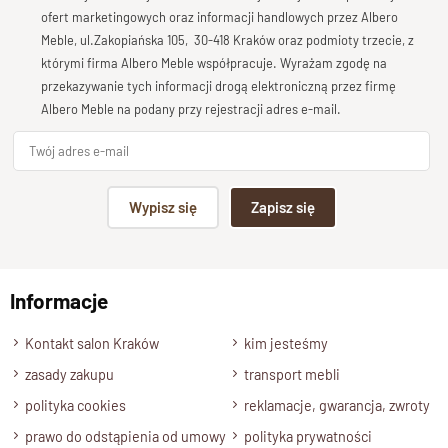
Ozdobne
gzymsy
i listwy dodają jej klasycznego uroku,
Bardzo dobry
ofert marketingowych oraz informacji handlowych przez Albero
czyniąc ją ponadczasowym elementem wystroju wnętrz.
Meble, ul.Zakopiańska 105, 30-418 Kraków oraz podmioty trzecie, z
Twoja opinia o produkcie
którymi firma Albero Meble współpracuje. Wyrażam zgodę na
przekazywanie tych informacji drogą elektroniczną przez firmę
Dzięki swojej eleganckiej formie i ozdobnym detalom, witryna
Albero Meble na podany przy rejestracji adres e-mail.
idealnie komponuje się z
tradycyjnymi
wnętrzami
, wnosząc
do nich ciepło i ponadczasową estetykę. Idealna
do
salonu
lub
jadalni
, gdzie stanie się centralnym punktem
Podpis
dekoracyjnym.
Wypisz się
Zapisz się
Specyfikacja techniczna modelu
np. Agnieszka z Wrocławia, Mateusz z Gdańska
Materiał
Informacje
Wyślij opinię
Drewno 100% Palisander indyjski.
Kontakt salon Kraków
kim jesteśmy
Wykończenie
zasady zakupu
transport mebli
Lakier satynowy półmat.
polityka cookies
reklamacje, gwarancja, zwroty
Styl
prawo do odstąpienia od umowy
polityka prywatności
Klasyczny, kolonialny, tradycyjny.