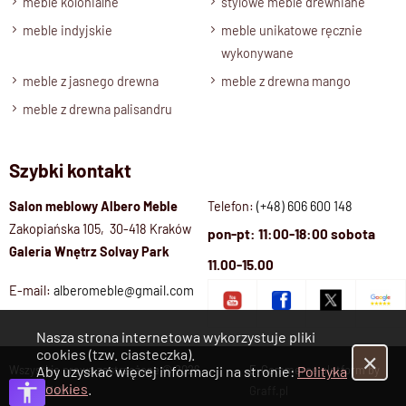
meble kolonialne
stylowe meble drewniane
Zmontowany, wolnostojący.
meble indyjskie
meble unikatowe ręcznie
wykonywane
meble z jasnego drewna
meble z drewna mango
meble z drewna palisandru
Szybki kontakt
Salon meblowy Albero Meble
Telefon:
(+48) 606 600 148
Zakopiańska 105, 30-418 Kraków
pon-pt: 11:00-18:00 sobota
Galeria Wnętrz Solvay Park
11.00-15.00
E-mail:
alberomeble@gmail.com
Nasza strona internetowa wykorzystuje pliki
cookies (tzw. ciasteczka).
✕
Wszystkie prawa zastrzeżone © 2026
E-Commerce platform by
Aby uzyskać więcej informacji na stronie:
Polityka
Cookies
.
Albero Meble
Graff.pl