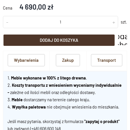
4 690,00 zł
Cena
-
+
szt.
doda
DODAJ DO KOSZYKA
scho
Wybarwienia
Zakup
Transport
1.
Meble wykonane w 100% z litego drewna
.
2.
Koszty transportu z wniesieniem wyceniamy indywidualnie
-
zależne od ilości mebli oraz odległości dostawy.
3.
Meble
dostarczamy na terenie całego kraju.
4.
Wysyłka paletowa
nie obejmuje wniesienia do mieszkania.
Jeśli masz pytania, skorzystaj z formularza
"zapytaj o produkt"
lub zadzwoń
(+48) 606 600 148