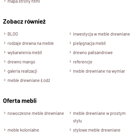
mapa strony html
jednocześnie naturalną strukturę drewna. To połączenie
elegancji i tradycji tworzy harmonijną całość, która doskonale
wpisuje się zarówno w klasyczne, jak i nowoczesne wnętrza
Zobacz również
Indyjska Biblioteka drewniana
ręcznie rzeżbiona
, to nie
BLOG
inwestycja w meble drewniane
tylko mebel, ale prawdziwe dzieło sztuki, które wzbogaci
rodzaje drewna na meble
pielęgnacja mebli
każde wnętrze o wyjątkowy akcent orientalnego piękna oraz
wybarwienia mebli
drewno palisandrowe
indywidualnego charakteru.
drewno mango
referencje
Specyfikacja techniczna modelu
galeria realizacji
meble drewniane na wymiar
meble drewniane Łódź
Materiał
Drewno 100% Palisander Indyjski
Oferta mebli
Wykończenie
Lakier półmatowy
nowoczesne meble drewniane
meble drewniane w prostym
stylu
Styl
Indyjski , orientalny
meble kolonialne
stylowe meble drewniane