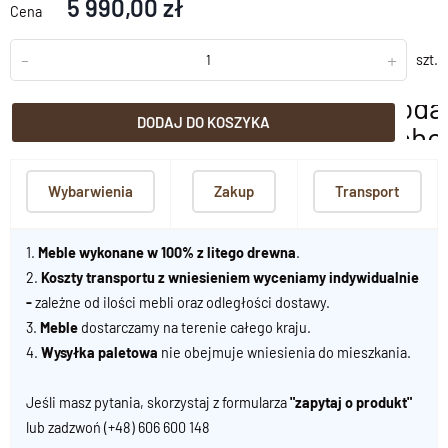
5 990,00 zł
Cena
-
+
szt.
doda
DODAJ DO KOSZYKA
scho
Wybarwienia
Zakup
Transport
1.
Meble wykonane w 100% z litego drewna
.
2.
Koszty transportu z wniesieniem wyceniamy indywidualnie
-
zależne od ilości mebli oraz odległości dostawy.
3.
Meble
dostarczamy na terenie całego kraju.
4.
Wysyłka paletowa
nie obejmuje wniesienia do mieszkania.
Jeśli masz pytania, skorzystaj z formularza
"zapytaj o produkt"
lub zadzwoń
(+48) 606 600 148