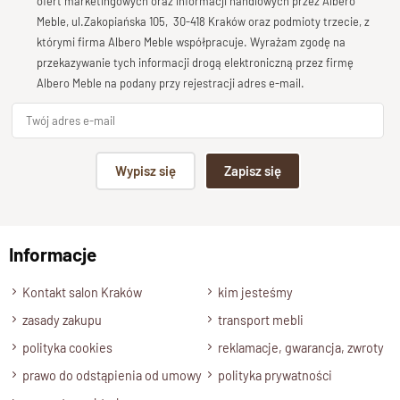
Bardzo dobry
ofert marketingowych oraz informacji handlowych przez Albero
unikalność każdego egzemplarza. Indyjscy rzemieślnicy z
Meble, ul.Zakopiańska 105, 30-418 Kraków oraz podmioty trzecie, z
Twoja opinia o produkcie
pasją tworzą każdy detal, co sprawia, że produkt emanuje
którymi firma Albero Meble współpracuje. Wyrażam zgodę na
autentycznym
tradycyjnym rzemiosłem
. Wybór
drewna
przekazywanie tych informacji drogą elektroniczną przez firmę
palisandrowego
Albero Meble na podany przy rejestracji adres e-mail.
dodaje elegancji i trwałości, co gwarantuje,
że biblioteka będzie cieszyć oczy przez wiele lat.
Orientalne Wzory i Zdobienia
Podpis
Wypisz się
Zapisz się
Jednym z najbardziej wyróżniających się elementów jest
np. Agnieszka z Wrocławia, Mateusz z Gdańska
motyw rzeźbiony w górnej części biblioteki
. To właśnie tam
można podziwiać starannie r
ęcznie wykonywane orientalne
Informacje
wzory i zdobienia
, które przyciągają wzrok i nadają całej
Wyślij opinię
bibliotece wyjątkowego charakteru.
Kontakt salon Kraków
kim jesteśmy
zasady zakupu
Wyrafinowane Wykończenie
transport mebli
polityka cookies
reklamacje, gwarancja, zwroty
Dodatkowo,
wykończenie lakierem satynowym półmatowym
prawo do odstąpienia od umowy
polityka prywatności
nadaje bibliotece subtelnego blasku, podkreślając