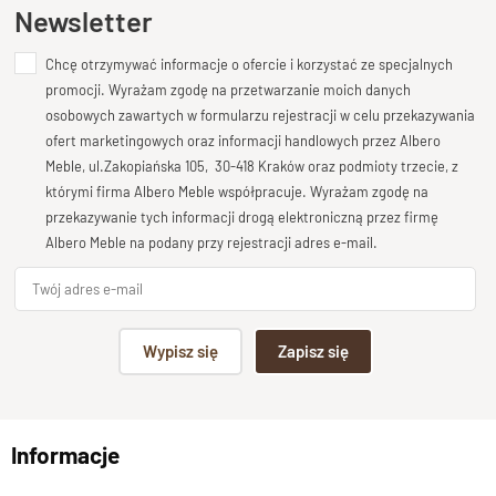
Ten produkt nie posiada jeszcze opinii
Newsletter
Meble stylowe , kolekcja Albero
Długość
Chcę otrzymywać informacje o ofercie i korzystać ze specjalnych
Dodaj opinię o produkcie
160 cm
promocji. Wyrażam zgodę na przetwarzanie moich danych
Twoja ocena
osobowych zawartych w formularzu rejestracji w celu przekazywania
Wysokość
Bardzo dobry
ofert marketingowych oraz informacji handlowych przez Albero
78 cm
Meble, ul.Zakopiańska 105, 30-418 Kraków oraz podmioty trzecie, z
Twoja opinia o produkcie
Głębokość
którymi firma Albero Meble współpracuje. Wyrażam zgodę na
90 cm
przekazywanie tych informacji drogą elektroniczną przez firmę
Albero Meble na podany przy rejestracji adres e-mail.
Stan produktu
Zmontowany
Podpis
Wypisz się
Zapisz się
np. Agnieszka z Wrocławia, Mateusz z Gdańska
Informacje
Wyślij opinię