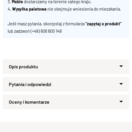
3.
Meble
dostarczamy na terenie całego kraju.
4.
Wysyłka paletowa
nie obejmuje wniesienia do mieszkania.
Jeśli masz pytania, skorzystaj z formularza
"zapytaj o produkt"
lub zadzwoń
(+48) 606 600 148
Specyfikacja techniczna produktu
Materiał
Zapytaj o produkt
Drewno 100% Palisander Indyjski
Wykończenie
Kupiłeś ten produkt?
Oceń go!
Lakier półmatowy
Styl