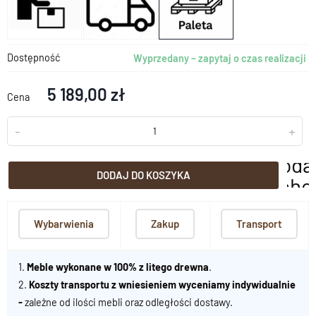
Dostępność
Wyprzedany – zapytaj o czas realizacji
5 189,00 zł
Cena
-
+
doda
DODAJ DO KOSZYKA
scho
Wybarwienia
Zakup
Transport
1.
Meble wykonane w 100% z litego drewna
.
2.
Koszty transportu z wniesieniem wyceniamy indywidualnie
-
zależne od ilości mebli oraz odległości dostawy.