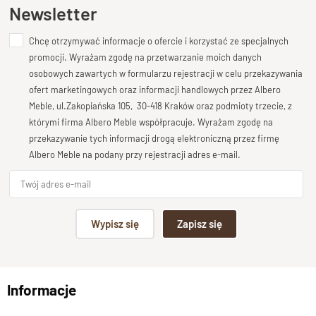
Ten produkt nie posiada jeszcze opinii
Newsletter
Głębokość
45 cm
Uchwyt
Pod spodnią krawędzią szuflady
Chcę otrzymywać informacje o ofercie i korzystać ze specjalnych
Dodaj opinię o produkcie
Szuflady na drewnianej prowadnicy /
promocji. Wyrażam zgodę na przetwarzanie moich danych
Twoja ocena
osobowych zawartych w formularzu rejestracji w celu przekazywania
Szuflady/drzwi
zabezpieczenia dla dzieci / drzwi lite
Bardzo dobry
ofert marketingowych oraz informacji handlowych przez Albero
wzmacniane metalem od wewnętrzej strony
Meble, ul.Zakopiańska 105, 30-418 Kraków oraz podmioty trzecie, z
Wybarwienia-
Palisander-Brąz, Palisander-Ciemny Brąz,
Twoja opinia o produkcie
którymi firma Albero Meble współpracuje. Wyrażam zgodę na
Opcje
Palisander-Naturalny
przekazywanie tych informacji drogą elektroniczną przez firmę
Stan produktu
Zmontowany
Albero Meble na podany przy rejestracji adres e-mail.
Podpis
Wypisz się
Zapisz się
np. Agnieszka z Wrocławia, Mateusz z Gdańska
Informacje
Wyślij opinię