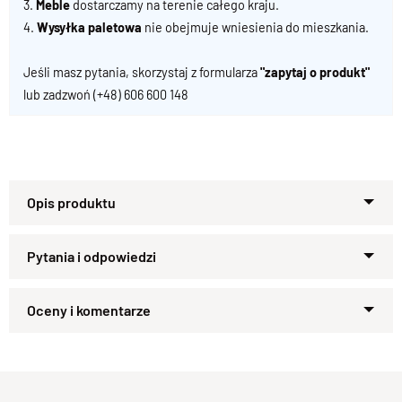
3.
Meble
dostarczamy na terenie całego kraju.
4.
Wysyłka paletowa
nie obejmuje wniesienia do mieszkania.
Jeśli masz pytania, skorzystaj z formularza
"zapytaj o produkt"
lub zadzwoń
(+48) 606 600 148
Specyfikacja techniczna produktu
Materiał
Drewno Palisander Indyjski 100 %
Wykończenie
Lakier półmatowy wodny
Zapytaj o produkt
Kolekcja GOA, meble drewniane
Styl
nowoczesne
Kupiłeś ten produkt?
Oceń go!
Szerokość
180 cm
Wysokość
90 cm