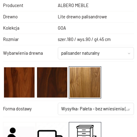
Producent
ALBERO MEBLE
Drewno
Lite drewno palisandrowe
Kolekcja
GOA
Rozmiar
szer.180 / wys.90 / gł.45 cm
Wybarwienia drewna
palisander naturalny
Forma dostawy
Wysyłka: Paleta – bez wniesienia
(+199,00 zł)