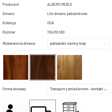
Producent
ALBERO MEBLE
Drewno
Lite drewno palisandrowe
Kolekcja
GOA
Rozmiar
110x110 h50
Wybarwienia drewna
palisander ciemny brąz
Forma dostawy
Transport z wniesieniem – kontakt z salonem