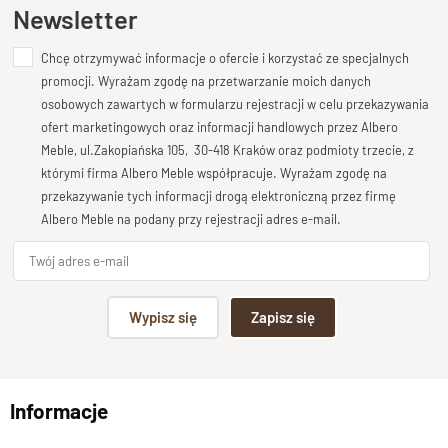
Ten produkt nie posiada jeszcze opinii
Newsletter
Chcę otrzymywać informacje o ofercie i korzystać ze specjalnych
Dodaj opinię o produkcie
promocji. Wyrażam zgodę na przetwarzanie moich danych
Twoja ocena
osobowych zawartych w formularzu rejestracji w celu przekazywania
Bardzo dobry
ofert marketingowych oraz informacji handlowych przez Albero
Meble, ul.Zakopiańska 105, 30-418 Kraków oraz podmioty trzecie, z
Twoja opinia o produkcie
którymi firma Albero Meble współpracuje. Wyrażam zgodę na
przekazywanie tych informacji drogą elektroniczną przez firmę
Albero Meble na podany przy rejestracji adres e-mail.
Podpis
Wypisz się
Zapisz się
np. Agnieszka z Wrocławia, Mateusz z Gdańska
Informacje
Wyślij opinię