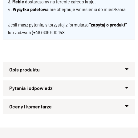
3.
Meble
dostarczamy na terenie całego kraju.
4.
Wysyłka paletowa
nie obejmuje wniesienia do mieszkania.
Jeśli masz pytania, skorzystaj z formularza
"zapytaj o produkt"
lub zadzwoń
(+48) 606 600 148
Stolik kawowy - Kolekcja Goa
100% lite drewno Palisander Indyjski
Noga 10x10 cm / blat 2,5 cm.
Zapytaj o produkt
Kupiłeś ten produkt?
Oceń go!