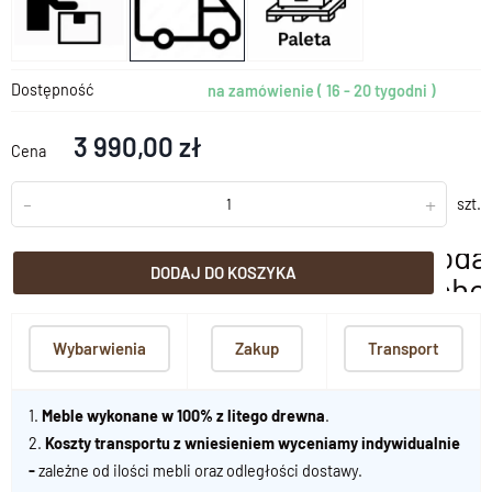
Dostępność
na zamówienie ( 16 - 20 tygodni )
3 990,00 zł
Cena
-
+
szt.
doda
DODAJ DO KOSZYKA
scho
Wybarwienia
Zakup
Transport
1.
Meble wykonane w 100% z litego drewna
.
2.
Koszty transportu z wniesieniem wyceniamy indywidualnie
-
zależne od ilości mebli oraz odległości dostawy.