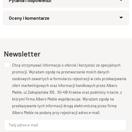
półkami
to doskonały wybór dla osób ceniących sobie
zarówno nowoczesny design, jak i funkcjonalność. Jest to
mebel, który znajdzie swoje miejsce w
Zapytaj o produkt
różnych pomieszczeniach — zarówno w
salonie
,
sypialni
, jak i
Kupiłeś ten produkt?
Oceń go!
gabinecie
.
Regał wykonany ręcznie
z litego drewna
palisandru indyjskiego
.
Ten produkt nie posiada jeszcze opinii
Newsletter
Specyfikacja techniczna modelu
Chcę otrzymywać informacje o ofercie i korzystać ze specjalnych
Dodaj opinię o produkcie
Materiał
promocji. Wyrażam zgodę na przetwarzanie moich danych
Twoja ocena
osobowych zawartych w formularzu rejestracji w celu przekazywania
Model wykonany z drewna litego palisandru
.
Bardzo dobry
ofert marketingowych oraz informacji handlowych przez Albero
Wykończenie
Meble, ul.Zakopiańska 105, 30-418 Kraków oraz podmioty trzecie, z
Produkt został wykończony ekologicznym lakierem
Twoja opinia o produkcie
którymi firma Albero Meble współpracuje. Wyrażam zgodę na
półmatowym.
przekazywanie tych informacji drogą elektroniczną przez firmę
Styl
Albero Meble na podany przy rejestracji adres e-mail.
Regał zabudowany w stylu nowoczesnym.
Szerokość