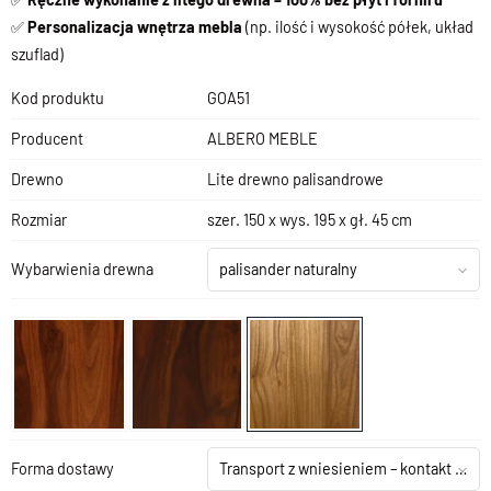
✅
Personalizacja wnętrza mebla
(np. ilość i wysokość półek, układ
szuflad)
Kod produktu
GOA51
Producent
ALBERO MEBLE
Drewno
Lite drewno palisandrowe
Rozmiar
szer. 150 x wys. 195 x gł. 45 cm
Wybarwienia drewna
palisander naturalny
Forma dostawy
Transport z wniesieniem – kontakt z salonem