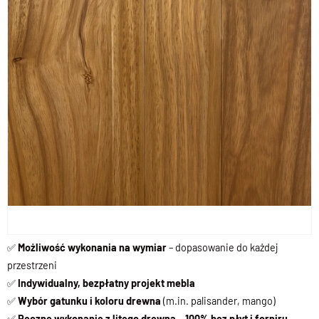
✅
Możliwość wykonania na wymiar
– dopasowanie do każdej
przestrzeni
✅
Indywidualny, bezpłatny projekt mebla
✅
Wybór gatunku i koloru drewna
(m.in. palisander, mango)
✅
Ręczne wykonanie z litego drewna – 100% bez płyt i forniru