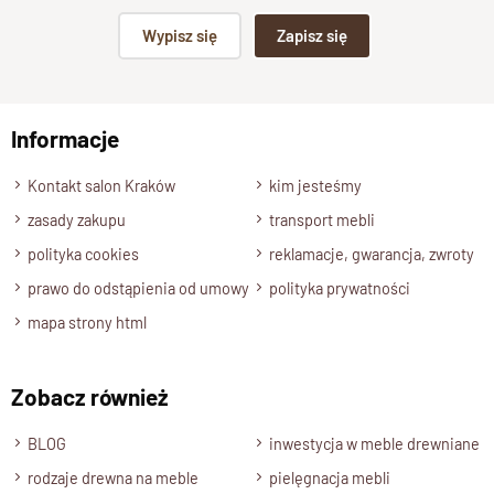
Podpis
150 cm.
Wypisz się
Zapisz się
Wysokość
195 cm.
np. Agnieszka z Wrocławia, Mateusz z Gdańska
Głębokość
Informacje
Wyślij opinię
45 cm.
Zmiana Wymiarów
Kontakt salon Kraków
kim jesteśmy
Oferujemy możliwość dostosowania wymiarów regału,
zasady zakupu
transport mebli
w tym wysokości półek do Twoich indywidualnych potrzeb.
polityka cookies
reklamacje, gwarancja, zwroty
Półki
prawo do odstąpienia od umowy
polityka prywatności
Wnętrze mebla jest wyposażone w półki o grubości 4 cm .
mapa strony html
Półki są zamontowane na stałe.
Kolor drewna
Zobacz również
Drewno Palisander: brąz miodowy, ciemny brąz, naturalny.
Stan produktu
BLOG
inwestycja w meble drewniane
Zmontowany, wolnostojący.
rodzaje drewna na meble
pielęgnacja mebli