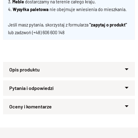
3.
Meble
dostarczamy na terenie całego kraju.
4.
Wysyłka paletowa
nie obejmuje wniesienia do mieszkania.
Jeśli masz pytania, skorzystaj z formularza
"zapytaj o produkt"
lub zadzwoń
(+48) 606 600 148
Specyfikacja techniczna produktu
Materiał
Zapytaj o produkt
Drewno 100% Palisander Indyjski
Wykończenie
Kupiłeś ten produkt?
Oceń go!
Lakier półmatowy
Styl