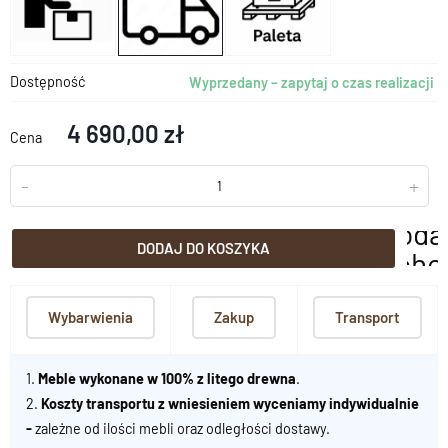
Dostępność
Wyprzedany – zapytaj o czas realizacji
4 690,00 zł
Cena
-
+
doda
DODAJ DO KOSZYKA
scho
Wybarwienia
Zakup
Transport
1.
Meble wykonane w 100% z litego drewna
.
2.
Koszty transportu z wniesieniem wyceniamy indywidualnie
-
zależne od ilości mebli oraz odległości dostawy.