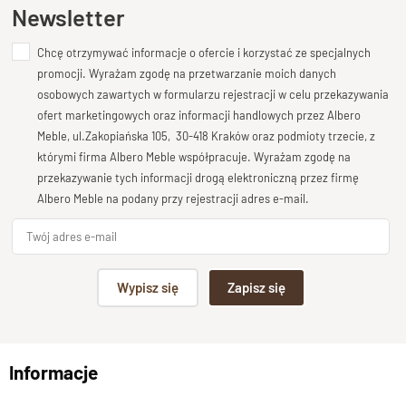
Ten produkt nie posiada jeszcze opinii
Newsletter
Nowoczesny , Kolekcja GOA
Długość
Chcę otrzymywać informacje o ofercie i korzystać ze specjalnych
Dodaj opinię o produkcie
200 cm
promocji. Wyrażam zgodę na przetwarzanie moich danych
Twoja ocena
osobowych zawartych w formularzu rejestracji w celu przekazywania
Wysokość
Bardzo dobry
ofert marketingowych oraz informacji handlowych przez Albero
75 cm
Meble, ul.Zakopiańska 105, 30-418 Kraków oraz podmioty trzecie, z
Twoja opinia o produkcie
Głębokość
którymi firma Albero Meble współpracuje. Wyrażam zgodę na
45 cm
przekazywanie tych informacji drogą elektroniczną przez firmę
Albero Meble na podany przy rejestracji adres e-mail.
Półki, Wnęka
Wnęka wysokość 25 cm , długość 184 cm
Szuflady
Podpis
Szuflady na prowadnicach drewnianych, uchwyty pod
Wypisz się
Zapisz się
szufladą, zabezpieczenia przed wysunięciem
np. Agnieszka z Wrocławia, Mateusz z Gdańska
Stan produktu
Zmontowany
Informacje
Wyślij opinię