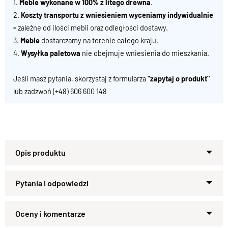
1.
Meble wykonane w 100% z litego drewna
.
2.
Koszty transportu z wniesieniem wyceniamy indywidualnie
-
zależne od ilości mebli oraz odległości dostawy.
3.
Meble
dostarczamy na terenie całego kraju.
4.
Wysyłka paletowa
nie obejmuje wniesienia do mieszkania.
Jeśli masz pytania, skorzystaj z formularza
"zapytaj o produkt"
lub zadzwoń
(+48) 606 600 148
Specyfikacja techniczna produktu :
Materiał
Zapytaj o produkt
Drewno Palisandrowe 100%