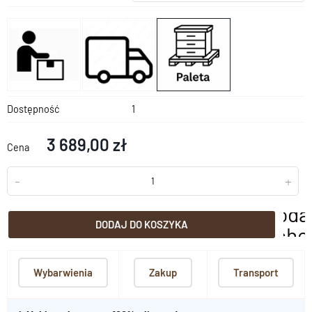
Dostępność
1
3 689,00 zł
Cena
-
+
doda
DODAJ DO KOSZYKA
scho
Wybarwienia
Zakup
Transport