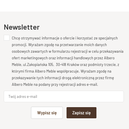
Wykończenie
Kupiłeś ten produkt?
Oceń go!
Lakier półmatowy o podwyższonej odporności
Styl
Ten produkt nie posiada jeszcze opinii
Newsletter
Meble drewniane nowoczesne
Długość
Chcę otrzymywać informacje o ofercie i korzystać ze specjalnych
Dodaj opinię o produkcie
140 cm
promocji. Wyrażam zgodę na przetwarzanie moich danych
Twoja ocena
osobowych zawartych w formularzu rejestracji w celu przekazywania
Wysokość
Bardzo dobry
ofert marketingowych oraz informacji handlowych przez Albero
80 cm
Meble, ul.Zakopiańska 105, 30-418 Kraków oraz podmioty trzecie, z
Twoja opinia o produkcie
Głębokość
którymi firma Albero Meble współpracuje. Wyrażam zgodę na
40 cm
przekazywanie tych informacji drogą elektroniczną przez firmę
Albero Meble na podany przy rejestracji adres e-mail.
Stan produktu
Zmontowany, wolnostojący
Podpis
Wypisz się
Zapisz się
np. Agnieszka z Wrocławia, Mateusz z Gdańska