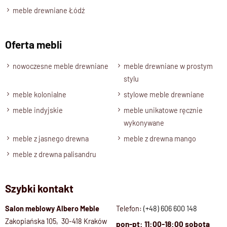
meble drewniane Łódź
Oferta mebli
nowoczesne meble drewniane
meble drewniane w prostym
stylu
meble kolonialne
stylowe meble drewniane
meble indyjskie
meble unikatowe ręcznie
wykonywane
meble z jasnego drewna
meble z drewna mango
meble z drewna palisandru
Szybki kontakt
Salon meblowy Albero Meble
Telefon:
(+48) 606 600 148
Zakopiańska 105, 30-418 Kraków
pon-pt: 11:00-18:00 sobota