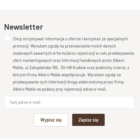
Kupiłeś ten produkt?
Oceń go!
materiałów, wyróżnia się trwałością oraz pięknym usłojeniem
drewna. Przeszklone drzwi pozwalają eksponować książki,
dekoracje i pamiątki, jednocześnie chroniąc je przed kurzem.
Ten produkt nie posiada jeszcze opinii
Newsletter
Biblioteka drewniana do salonu
Chcę otrzymywać informacje o ofercie i korzystać ze specjalnych
Dodaj opinię o produkcie
promocji. Wyrażam zgodę na przetwarzanie moich danych
Umieszczona w salonie,
drewniana biblioteka
staje się
Twoja ocena
osobowych zawartych w formularzu rejestracji w celu przekazywania
centralnym punktem wnętrza. Jasne wybarwienie naturalnego
Bardzo dobry
ofert marketingowych oraz informacji handlowych przez Albero
drewna rozświetla przestrzeń, a klasyczny design doskonale
Meble, ul.Zakopiańska 105, 30-418 Kraków oraz podmioty trzecie, z
Twoja opinia o produkcie
komponuje się zarówno z nowoczesnymi, jak i tradycyjnymi
którymi firma Albero Meble współpracuje. Wyrażam zgodę na
aranżacjami.
przekazywanie tych informacji drogą elektroniczną przez firmę
Albero Meble na podany przy rejestracji adres e-mail.
Klasyczny mebel z naturalnych
materiałów
Podpis
Wypisz się
Zapisz się
Ręczne wykonanie i użycie
litego drewna
palisandrowego
sprawia, że każda biblioteka jest unikalna. To
np. Agnieszka z Wrocławia, Mateusz z Gdańska
mebel, który łączy ponadczasowy styl z wysoką