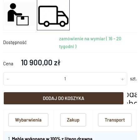
zamówienie na wymiar ( 16 - 20
Dostępność
tygodni )
10 900,00 zł
Cena
-
+
szt.
doda
DODAJ DO KOSZYKA
scho
Wybarwienia
Zakup
Transport
1.
Meble wykonane w 100% z litego drewna
.