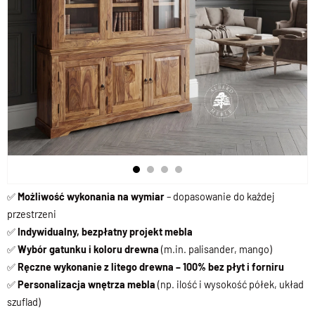
✅
Możliwość wykonania na wymiar
– dopasowanie do każdej
przestrzeni
✅
Indywidualny, bezpłatny projekt mebla
✅
Wybór gatunku i koloru drewna
(m.in. palisander, mango)
✅
Ręczne wykonanie z litego drewna – 100% bez płyt i forniru
✅
Personalizacja wnętrza mebla
(np. ilość i wysokość półek, układ
szuflad)