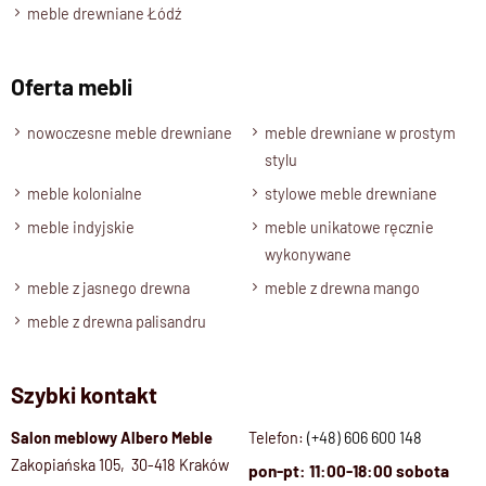
268,5 cm. ( wysokość dolnej szafki 74 cm, wysokość
meble drewniane Łódź
nadstawki 194,5 cm )
Głębokość
Oferta mebli
30 cm.
Zmiana Wymiarów
nowoczesne meble drewniane
meble drewniane w prostym
Oferujemy możliwość dostosowania wymiarów biblioteki,
stylu
w tym wysokości półek do Twoich indywidualnych potrzeb.
meble kolonialne
stylowe meble drewniane
Półki
meble indyjskie
meble unikatowe ręcznie
Wnętrze mebla jest wyposażone w półki.
wykonywane
Półki są stałe w części przeszklonej (4cm), w części
meble z jasnego drewna
meble z drewna mango
zamkniętej znajdują się półki, które można wyjmować.
meble z drewna palisandru
Drzwi
Drzwi drewniane z eleganckimi panelami w stylu klasycznym.
Szybki kontakt
Drzwi w części górnej przeszklone.
Kolor drewna
Salon meblowy Albero Meble
Telefon:
(+48) 606 600 148
Drewno Palisander: brąz miodowy, ciemny brąz, naturalny.
Zakopiańska 105, 30-418 Kraków
pon-pt: 11:00-18:00 sobota
Stan produktu