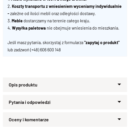
2.
Koszty transportu z wniesieniem wyceniamy indywidualnie
-
zależne od ilości mebli oraz odległości dostawy.
3.
Meble
dostarczamy na terenie całego kraju.
4.
Wysyłka paletowa
nie obejmuje wniesienia do mieszkania.
Jeśli masz pytania, skorzystaj z formularza
"zapytaj o produkt"
lub zadzwoń
(+48) 606 600 148
Przeszklona biblioteka z litego
drewna
Ta
przeszklona biblioteka z litego drewna
to połączenie
Zapytaj o produkt
funkcjonalności i elegancji. Wykonana z naturalnych