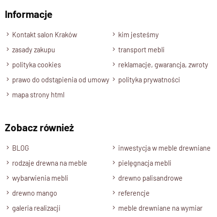
funkcjonalnością. Naturalne drewno podkreśla szlachetny
Informacje
Wyślij opinię
charakter biblioteki i nadaje wnętrzu prestiżowego wyglądu.
Kontakt salon Kraków
kim jesteśmy
Specyfikacja techniczna modelu
zasady zakupu
transport mebli
polityka cookies
reklamacje, gwarancja, zwroty
Materiał
prawo do odstąpienia od umowy
polityka prywatności
Model wykonany w 100% z drewna litego palisandru
.
mapa strony html
Wykończenie
Produkt został wykończony ekologicznym lakierem
półmatowym.
Zobacz również
Styl
BLOG
inwestycja w meble drewniane
Witryna odpowiednia do stylu klasycznego, tradycyjnego,
kolonialnego.
rodzaje drewna na meble
pielęgnacja mebli
Szerokość
wybarwienia mebli
drewno palisandrowe
155 cm.
drewno mango
referencje
Wysokość
galeria realizacji
meble drewniane na wymiar